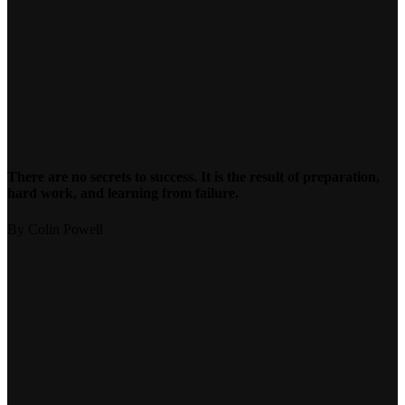
There are no secrets to success. It is the result of preparation,
hard work, and learning from failure.
By Colin Powell