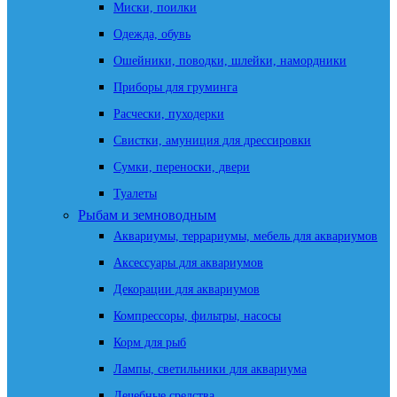
Миски, поилки
Одежда, обувь
Ошейники, поводки, шлейки, намордники
Приборы для груминга
Расчески, пуходерки
Свистки, амуниция для дрессировки
Сумки, переноски, двери
Туалеты
Рыбам и земноводным
Аквариумы, террариумы, мебель для аквариумов
Аксессуары для аквариумов
Декорации для аквариумов
Компрессоры, фильтры, насосы
Корм для рыб
Лампы, светильники для аквариума
Лечебные средства