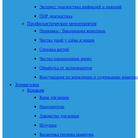
Экспресс диагностика инфекций и инвазий
ПЦР диагностика
Профилактические мероприятия
Прививки / Вакцинация животных
Чистка ушей у собак и кошек
Стрижка когтей
Чистка параанальных желез
Обработка от эктопаразитов
Консультация по кормлению и содержанию животно
Зоомагазин
Кошкам
Корм для кошек
Наполнители
Лакомство для кошек
Игрушки
Косметика гигиена шампуни