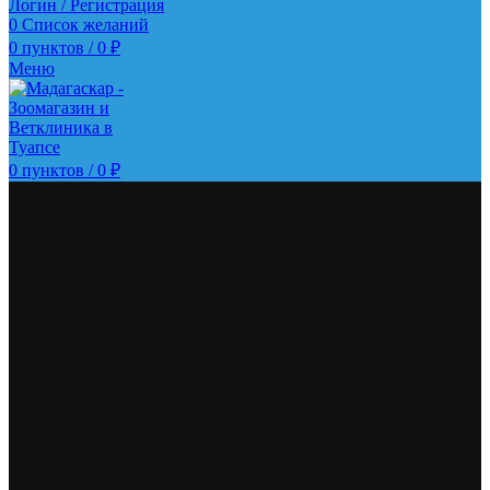
Логин / Регистрация
0
Список желаний
0
пунктов
/
0
₽
Меню
0
пунктов
/
0
₽