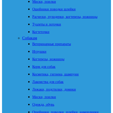
Миски, поилки
Ошейники поводки шлейки
Расчески, пуходерки, когтерезы, ножницы
Туалеты и лоточки
Когтеточки
Собакам
Ветеринарные препараты
Игрушки
Когтерезы, ножницы
Корм для собак
Косметика, гигиена, шампуни
Лакомства для собак
Лежаки, подстилки, домики
Миски, поилки
Одежда, обувь
Ошейники, поводки, шлейки, намордники