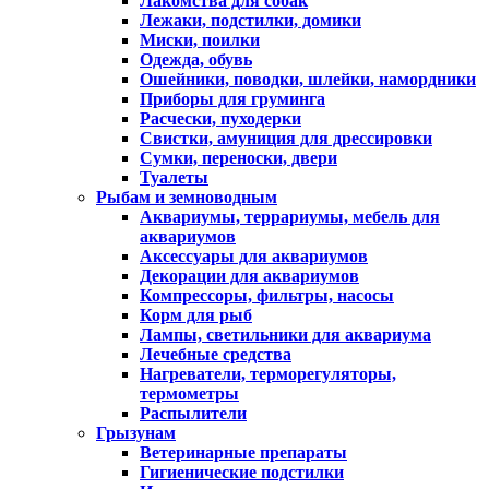
Лакомства для собак
Лежаки, подстилки, домики
Миски, поилки
Одежда, обувь
Ошейники, поводки, шлейки, намордники
Приборы для груминга
Расчески, пуходерки
Свистки, амуниция для дрессировки
Сумки, переноски, двери
Туалеты
Рыбам и земноводным
Аквариумы, террариумы, мебель для
аквариумов
Аксессуары для аквариумов
Декорации для аквариумов
Компрессоры, фильтры, насосы
Корм для рыб
Лампы, светильники для аквариума
Лечебные средства
Нагреватели, терморегуляторы,
термометры
Распылители
Грызунам
Ветеринарные препараты
Гигиенические подстилки