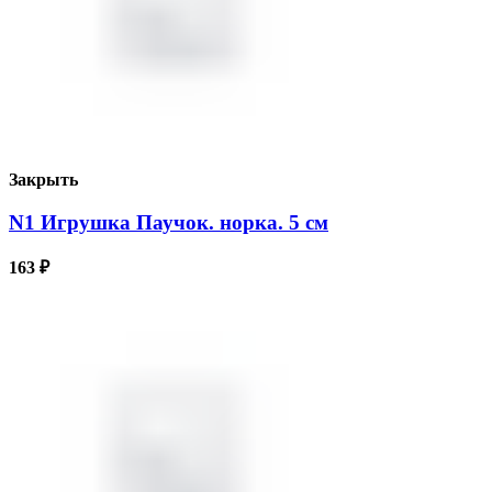
Закрыть
N1 Игрушка Паучок. норка. 5 см
163
₽