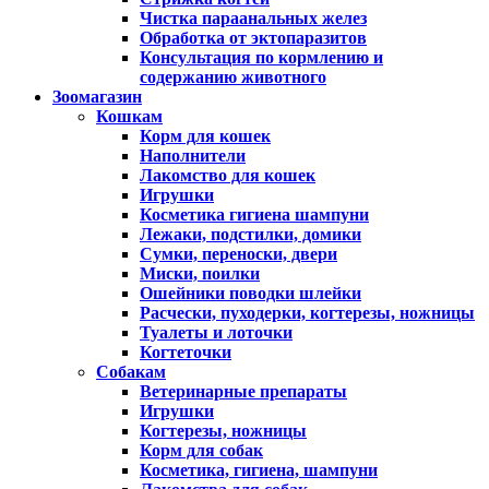
Чистка параанальных желез
Обработка от эктопаразитов
Консультация по кормлению и
содержанию животного
Зоомагазин
Кошкам
Корм для кошек
Наполнители
Лакомство для кошек
Игрушки
Косметика гигиена шампуни
Лежаки, подстилки, домики
Сумки, переноски, двери
Миски, поилки
Ошейники поводки шлейки
Расчески, пуходерки, когтерезы, ножницы
Туалеты и лоточки
Когтеточки
Собакам
Ветеринарные препараты
Игрушки
Когтерезы, ножницы
Корм для собак
Косметика, гигиена, шампуни