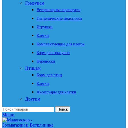
Грызунам
Ветеринарные препараты
Гигиенические подстилки
Игрушки
Клетки
Комплектующие для клеток
Корм для грызунов
Переноски
Птицам
Корм для птиц
Клетки
Аксессуары для клетки
Другим
Поиск
Меню