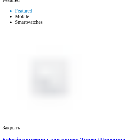
Featured
Featured
Mobile
Smartwatches
Закрыть
Schesir консервы для кошек Тунец+Говядина