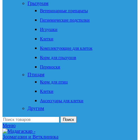
Грызунам
Ветеринарные препараты
Гигиенические подстилки
Игрушки
Клетки
Комплектующие для клеток
Корм для грызунов
Переноски
Птицам
Корм для птиц
Клетки
Аксессуары для клетки
Другим
Поиск
Меню