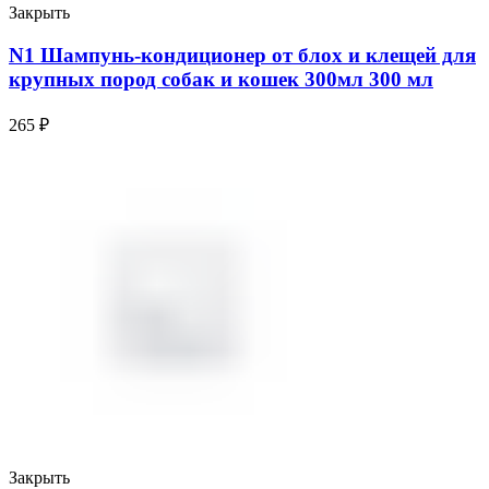
Закрыть
N1 Шампунь-кондиционер от блох и клещей для
крупных пород собак и кошек 300мл 300 мл
265
₽
Закрыть