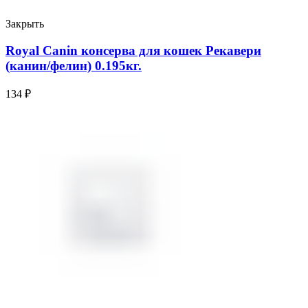
Закрыть
Royal Canin консерва для кошек Рекавери
(канин/фелин) 0.195кг.
134
₽