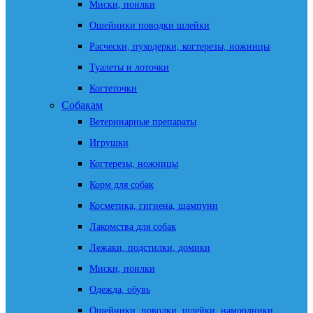
Миски, поилки
Ошейники поводки шлейки
Расчески, пуходерки, когтерезы, ножницы
Туалеты и лоточки
Когтеточки
Собакам
Ветеринарные препараты
Игрушки
Когтерезы, ножницы
Корм для собак
Косметика, гигиена, шампуни
Лакомства для собак
Лежаки, подстилки, домики
Миски, поилки
Одежда, обувь
Ошейники, поводки, шлейки, намордники