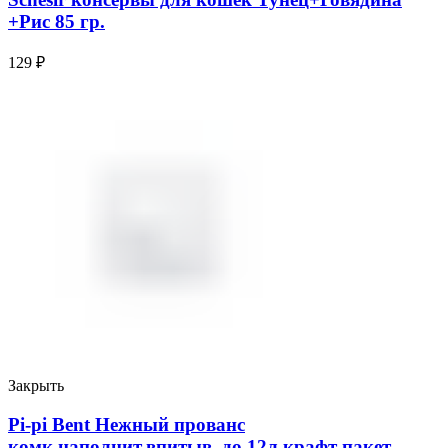
+Рис 85 гр.
129
₽
Закрыть
Pi-pi Bent Нежный прованс
комк.наполнит.впитыв. до 12л крафт пакет