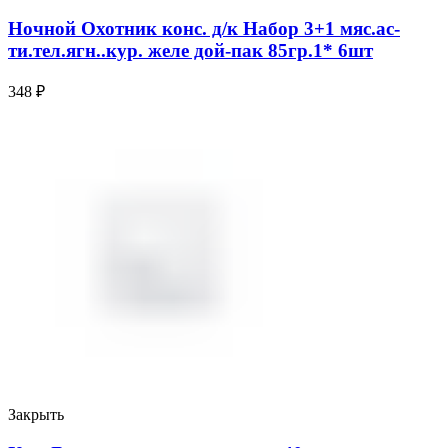
Ночной Охотник конс. д/к Набор 3+1 мяс.ас-
ти.тел.ягн..кур. желе дой-пак 85гр.1* 6шт
348
₽
Закрыть