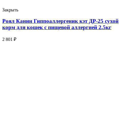
Закрыть
Роял Канин Гиппоаллергеник кэт ДР-25 сухой
корм для кошек с пищевой аллергией 2.5кг
2 801
₽