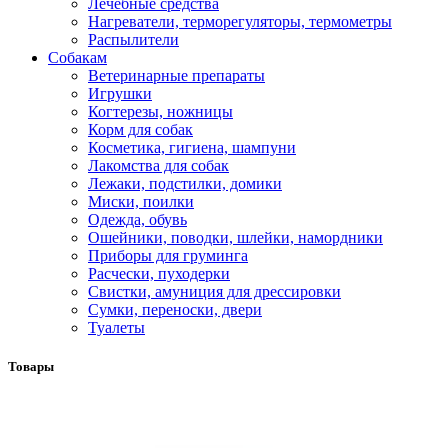
Лечебные средства
Нагреватели, терморегуляторы, термометры
Распылители
Собакам
Ветеринарные препараты
Игрушки
Когтерезы, ножницы
Корм для собак
Косметика, гигиена, шампуни
Лакомства для собак
Лежаки, подстилки, домики
Миски, поилки
Одежда, обувь
Ошейники, поводки, шлейки, намордники
Приборы для груминга
Расчески, пуходерки
Свистки, амуниция для дрессировки
Сумки, переноски, двери
Туалеты
Товары