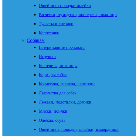
Ошейники поводки шлейки
Расчески, пуходерки, когтерезы, ножницы
Туалеты и лоточки
Когтеточки
Собакам
Ветеринарные препараты
Игрушки
Когтерезы, ножницы
Корм для собак
Косметика, гигиена, шампуни
Лакомства для собак
Лежаки, подстилки, домики
Миски, поилки
Одежда, обувь
Ошейники, поводки, шлейки, намордники