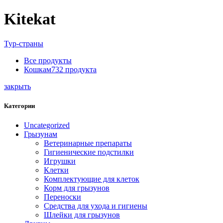
Kitekat
Тур-страны
Все
продукты
Кошкам
732
продукта
закрыть
Категории
Uncategorized
Грызунам
Ветеринарные препараты
Гигиенические подстилки
Игрушки
Клетки
Комплектующие для клеток
Корм для грызунов
Переноски
Средства для ухода и гигиены
Шлейки для грызунов