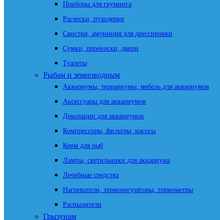
Приборы для груминга
Расчески, пуходерки
Свистки, амуниция для дрессировки
Сумки, переноски, двери
Туалеты
Рыбам и земноводным
Аквариумы, террариумы, мебель для аквариумов
Аксессуары для аквариумов
Декорации для аквариумов
Компрессоры, фильтры, насосы
Корм для рыб
Лампы, светильники для аквариума
Лечебные средства
Нагреватели, терморегуляторы, термометры
Распылители
Грызунам