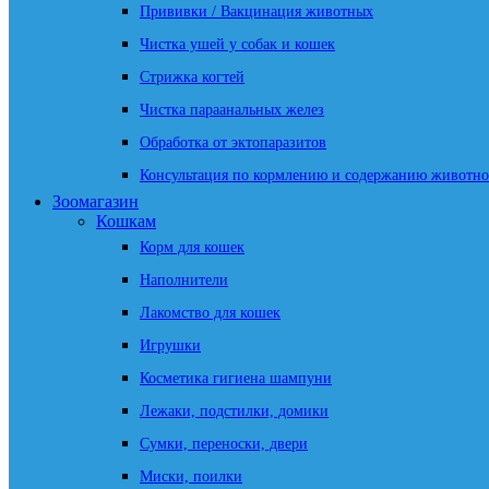
Прививки / Вакцинация животных
Чистка ушей у собак и кошек
Стрижка когтей
Чистка параанальных желез
Обработка от эктопаразитов
Консультация по кормлению и содержанию животно
Зоомагазин
Кошкам
Корм для кошек
Наполнители
Лакомство для кошек
Игрушки
Косметика гигиена шампуни
Лежаки, подстилки, домики
Сумки, переноски, двери
Миски, поилки