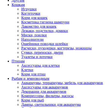
Другим
Кошкам
Игрушки
Когтеточки
Корм для кошек
Косметика гигиена шампуни
Лакомство для кошек
Лежаки, подстилки, домики
Миски, поилки
Наполнители
Ошейники поводки шлейки
Расчески, пуходерки, когтерезы, ножницы
Сумки, переноски, двери
Туалеты и лоточки
Птицам
Аксессуары для клетки
Клетки
Корм для птиц
Рыбам и земноводным
Аквариумы, террариумы, мебель для аквариумов
Аксессуары для аквариумов
Декорации для аквариумов
Компрессоры, фильтры, насосы
Корм для рыб
Лампы, светильники для аквариума