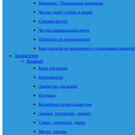
Прививки / Вакцинация животных
Чистка ушей у собак и кошек
Стрижка когтей
Чистка параанальных желез
Обработка от эктопаразитов
Консультация по кормлению и содержанию животно
Зоомагазин
Кошкам
Корм для кошек
Наполнители
Лакомство для кошек
Игрушки
Косметика гигиена шампуни
Лежаки, подстилки, домики
Сумки, переноски, двери
Миски, поилки