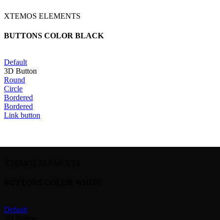
XTEMOS ELEMENTS
BUTTONS COLOR BLACK
Default
3D Button
Round
Circle
Bordered
Bordered
Link button
XTEMOS ELEMENTS
BUTTONS COLOR WHITE
Default
3D Button