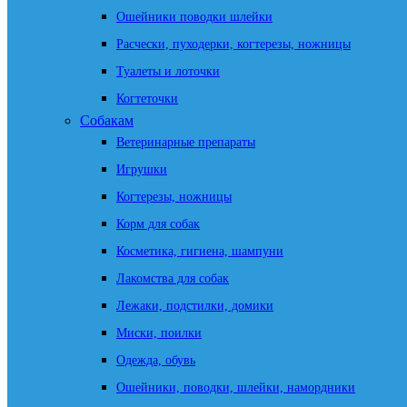
Ошейники поводки шлейки
Расчески, пуходерки, когтерезы, ножницы
Туалеты и лоточки
Когтеточки
Собакам
Ветеринарные препараты
Игрушки
Когтерезы, ножницы
Корм для собак
Косметика, гигиена, шампуни
Лакомства для собак
Лежаки, подстилки, домики
Миски, поилки
Одежда, обувь
Ошейники, поводки, шлейки, намордники