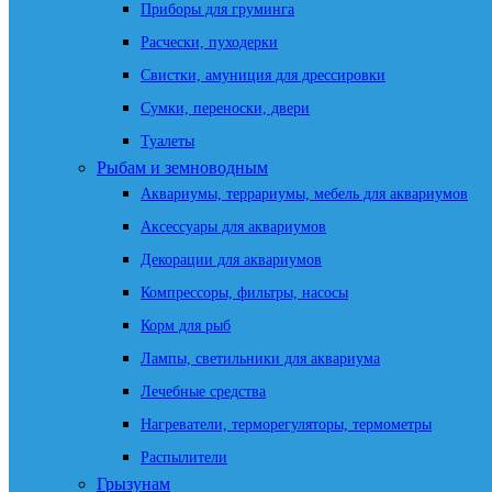
Приборы для груминга
Расчески, пуходерки
Свистки, амуниция для дрессировки
Сумки, переноски, двери
Туалеты
Рыбам и земноводным
Аквариумы, террариумы, мебель для аквариумов
Аксессуары для аквариумов
Декорации для аквариумов
Компрессоры, фильтры, насосы
Корм для рыб
Лампы, светильники для аквариума
Лечебные средства
Нагреватели, терморегуляторы, термометры
Распылители
Грызунам