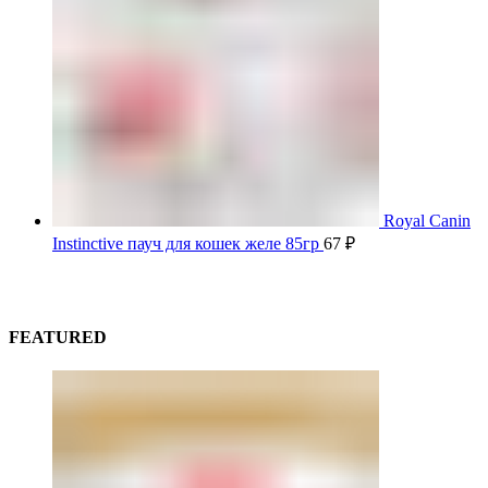
Royal Canin
Instinctive пауч для кошек желе 85гр
67
₽
FEATURED