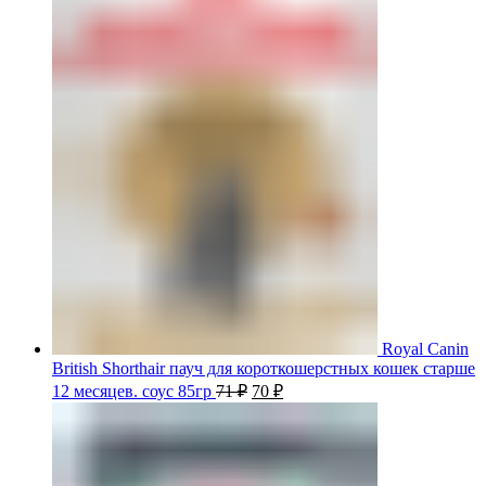
Royal Canin
British Shorthair пауч для короткошерстных кошек старше
12 месяцев. соус 85гр
71
₽
70
₽