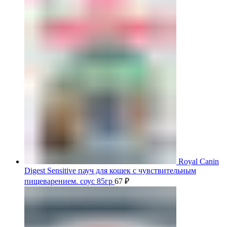
Royal Canin
Digest Sensitive пауч для кошек с чувствительным
пищеварением. соус 85гр
67
₽