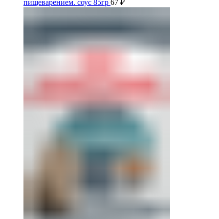
пищеварением. соус 85гр
67
₽