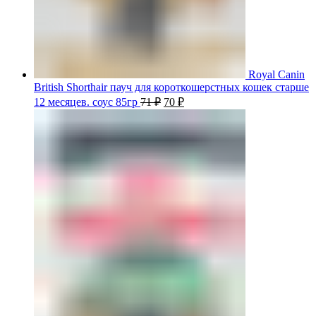
Royal Canin
British Shorthair пауч для короткошерстных кошек старше
12 месяцев. соус 85гр
71
₽
70
₽