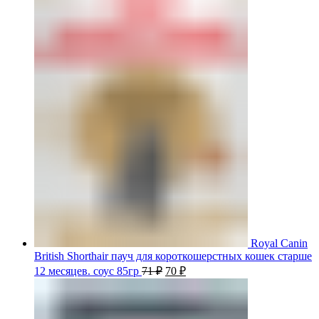
Royal Canin
British Shorthair пауч для короткошерстных кошек старше
12 месяцев. соус 85гр
71
₽
70
₽