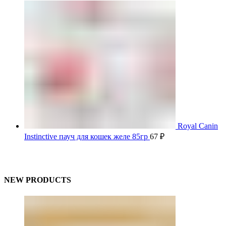
Royal Canin
Instinctive пауч для кошек желе 85гр
67
₽
NEW PRODUCTS