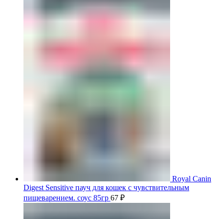
Royal Canin
Digest Sensitive пауч для кошек с чувствительным
пищеварением. соус 85гр
67
₽