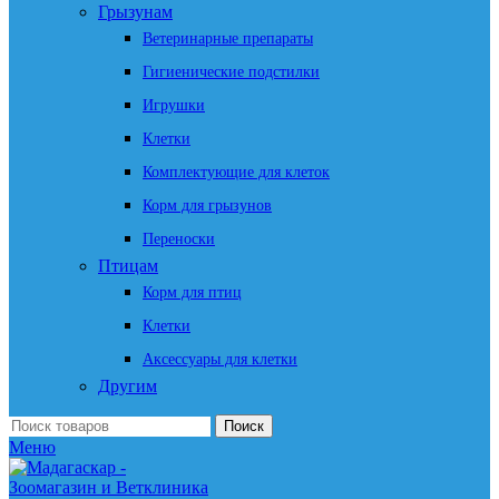
Грызунам
Ветеринарные препараты
Гигиенические подстилки
Игрушки
Клетки
Комплектующие для клеток
Корм для грызунов
Переноски
Птицам
Корм для птиц
Клетки
Аксессуары для клетки
Другим
Поиск
Меню