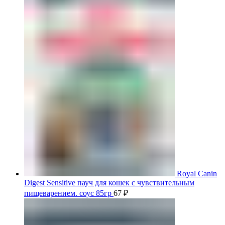
Royal Canin
Digest Sensitive пауч для кошек с чувствительным
пищеварением. соус 85гр
67
₽