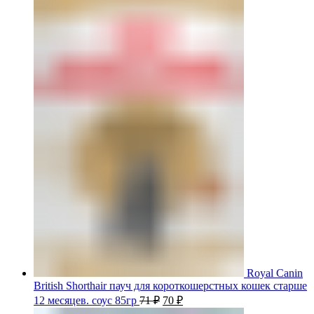
Royal Canin
British Shorthair пауч для короткошерстных кошек старше
12 месяцев. соус 85гр
71
₽
70
₽