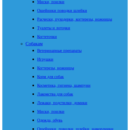
Миски, поилки
Ошейники поводки шлейки
Расчески, пуходерки, когтерезы, ножницы
Туалеты и лоточки
Когтеточки
Собакам
Ветеринарные препараты
Игрушки
Когтерезы, ножницы
Корм для собак
Косметика, гигиена, шампуни
Лакомства для собак
Лежаки, подстилки, домики
Миски, поилки
Одежда, обувь
Ошейники, поводки, шлейки, намордники