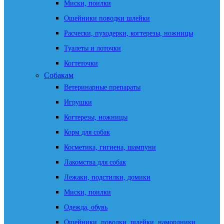
Миски, поилки
Ошейники поводки шлейки
Расчески, пуходерки, когтерезы, ножницы
Туалеты и лоточки
Когтеточки
Собакам
Ветеринарные препараты
Игрушки
Когтерезы, ножницы
Корм для собак
Косметика, гигиена, шампуни
Лакомства для собак
Лежаки, подстилки, домики
Миски, поилки
Одежда, обувь
Ошейники, поводки, шлейки, намордники