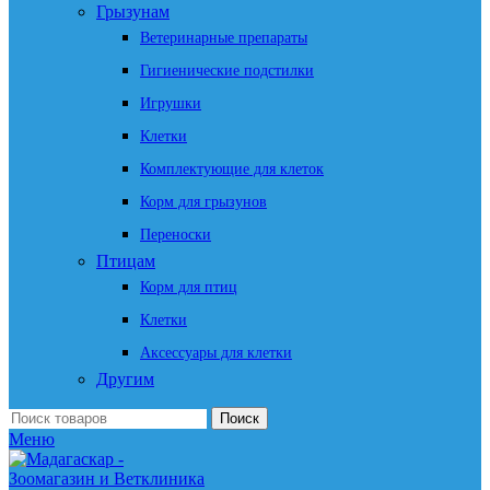
Грызунам
Ветеринарные препараты
Гигиенические подстилки
Игрушки
Клетки
Комплектующие для клеток
Корм для грызунов
Переноски
Птицам
Корм для птиц
Клетки
Аксессуары для клетки
Другим
Поиск
Меню