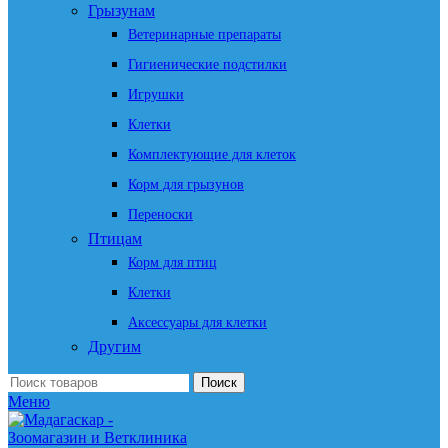
Грызунам
Ветеринарные препараты
Гигиенические подстилки
Игрушки
Клетки
Комплектующие для клеток
Корм для грызунов
Переноски
Птицам
Корм для птиц
Клетки
Аксессуары для клетки
Другим
Поиск
Меню