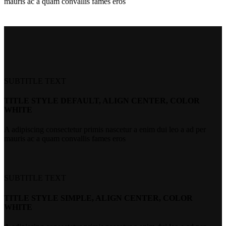
mauris ac a quam convallis fames eros
SUBTITLE TEXT
TITLE STYLE DEFAULT, ALIGN CENTER, COLOR
WHITE
A adipiscing consectetur primis nascetur a enim dui leo a ad per
mauris ac a quam convallis fames eros
SUBTITLE TEXT
TITLE STYLE SIMPLE, ALIGN CENTER, COLOR
WHITE