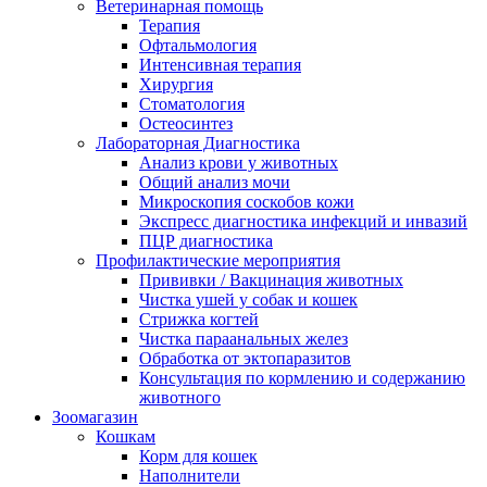
Ветеринарная помощь
Терапия
Офтальмология
Интенсивная терапия
Хирургия
Стоматология
Остеосинтез
Лабораторная Диагностика
Анализ крови у животных
Общий анализ мочи
Микроскопия соскобов кожи
Экспресс диагностика инфекций и инвазий
ПЦР диагностика
Профилактические мероприятия
Прививки / Вакцинация животных
Чистка ушей у собак и кошек
Стрижка когтей
Чистка параанальных желез
Обработка от эктопаразитов
Консультация по кормлению и содержанию
животного
Зоомагазин
Кошкам
Корм для кошек
Наполнители