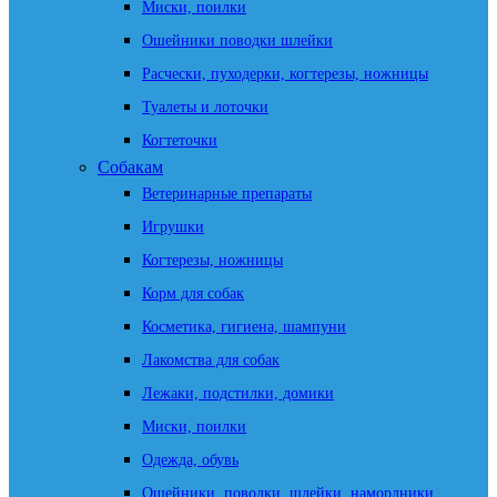
Миски, поилки
Ошейники поводки шлейки
Расчески, пуходерки, когтерезы, ножницы
Туалеты и лоточки
Когтеточки
Собакам
Ветеринарные препараты
Игрушки
Когтерезы, ножницы
Корм для собак
Косметика, гигиена, шампуни
Лакомства для собак
Лежаки, подстилки, домики
Миски, поилки
Одежда, обувь
Ошейники, поводки, шлейки, намордники