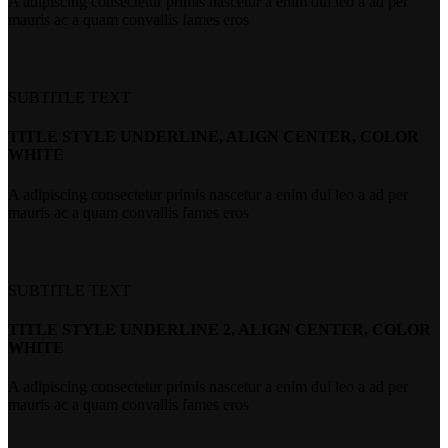
A adipiscing consectetur primis nascetur a enim dui leo a ad per
mauris ac a quam convallis fames eros
SUBTITLE TEXT
TITLE STYLE UNDERLINE, ALIGN CENTER, COLOR
WHITE
A adipiscing consectetur primis nascetur a enim dui leo a ad per
mauris ac a quam convallis fames eros
SUBTITLE TEXT
TITLE STYLE UNDERLINE 2, ALIGN CENTER, COLOR
WHITE
A adipiscing consectetur primis nascetur a enim dui leo a ad per
mauris ac a quam convallis fames eros