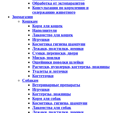
Обработка от эктопаразитов
Консультация по кормлению и
содержанию животного
Зоомагазин
Кошкам
Корм для кошек
Наполнители
Лакомство для кошек
Игрушки
Косметика гигиена шампуни
Лежаки, подстилки, домики
Сумки, переноски, двери
Миски, поилки
Ошейники поводки шлейки
Расчески, пуходерки, когтерезы, ножницы
Туалеты и лоточки
Когтеточки
Собакам
Ветеринарные препараты
Игрушки
Когтерезы, ножницы
Корм для собак
Косметика, гигиена, шампуни
Лакомства для собак
Лежаки, подстилки, домики