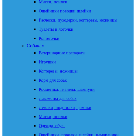
Миски, поилки
Ошейники поводки шлейки
Расчески, пуходерки, когтерезы, ножницы
Туалеты и лоточки
Когтеточки
Собакам
Ветеринарные препараты
Игрушки
Когтерезы, ножницы
Корм для собак
Косметика, гигиена, шампуни
Лакомства для собак
Лежаки, подстилки, домики
Миски, поилки
Одежда, обувь
Ошейники, поводки, шлейки, намордники