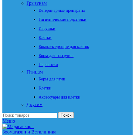
Грызунам
Ветеринарные препараты
Гигиенические подстилки
Игрушки
Клетки
Комплектующие для клеток
Корм для грызунов
Переноски
Птицам
Корм для птиц
Клетки
Аксессуары для клетки
Другим
Поиск
Меню