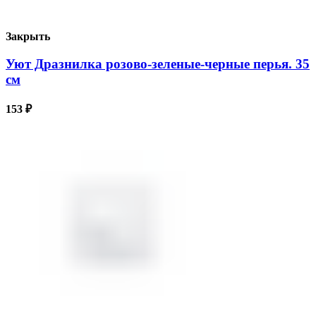
Закрыть
Уют Дразнилка розово-зеленые-черные перья. 35
см
153
₽