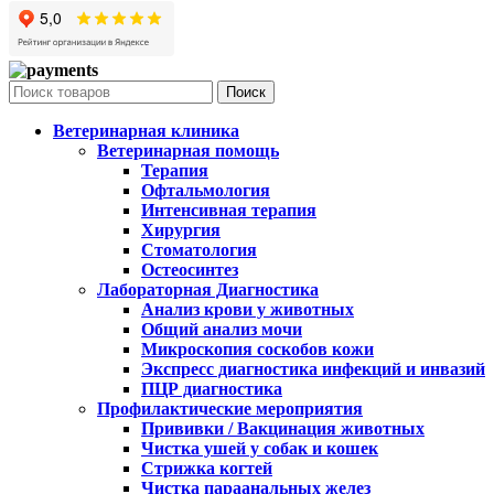
Поиск
Ветеринарная клиника
Ветеринарная помощь
Терапия
Офтальмология
Интенсивная терапия
Хирургия
Стоматология
Остеосинтез
Лабораторная Диагностика
Анализ крови у животных
Общий анализ мочи
Микроскопия соскобов кожи
Экспресс диагностика инфекций и инвазий
ПЦР диагностика
Профилактические мероприятия
Прививки / Вакцинация животных
Чистка ушей у собак и кошек
Стрижка когтей
Чистка параанальных желез