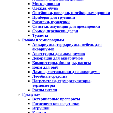
Миски, поилки
Одежда, обувь
Ошейники, поводки, шлейки, намордники
Приборы для груминга
Расчески, пуходерки
Свистки, амуниция для дрессировки
Сумки, переноски, двери
Туалеты
Рыбам и земноводным
Аквариумы, террариумы, мебель для
аквариумов
Аксессуары для аквариумов
Декорации для аквариумов
Компрессоры, фильтры, насосы
Корм для рыб
Лампы, светильники для аквариума
Лечебные средства
Нагреватели, терморегуляторы,
термометры
Распылители
Грызунам
Ветеринарные препараты
Гигиенические подстилки
Игрушки
Клетки