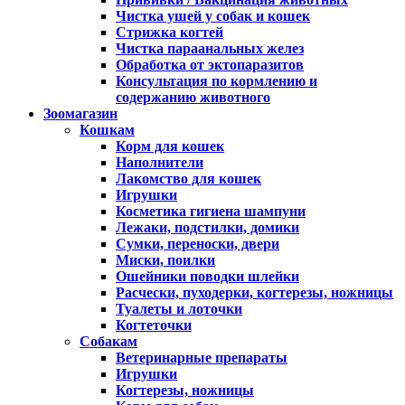
Чистка ушей у собак и кошек
Стрижка когтей
Чистка параанальных желез
Обработка от эктопаразитов
Консультация по кормлению и
содержанию животного
Зоомагазин
Кошкам
Корм для кошек
Наполнители
Лакомство для кошек
Игрушки
Косметика гигиена шампуни
Лежаки, подстилки, домики
Сумки, переноски, двери
Миски, поилки
Ошейники поводки шлейки
Расчески, пуходерки, когтерезы, ножницы
Туалеты и лоточки
Когтеточки
Собакам
Ветеринарные препараты
Игрушки
Когтерезы, ножницы