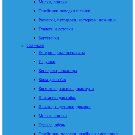
Миски, поилки
Ошейники поводки шлейки
Расчески, пуходерки, когтерезы, ножницы
Туалеты и лоточки
Когтеточки
Собакам
Ветеринарные препараты
Игрушки
Когтерезы, ножницы
Корм для собак
Косметика, гигиена, шампуни
Лакомства для собак
Лежаки, подстилки, домики
Миски, поилки
Одежда, обувь
Ошейники, поводки, шлейки, намордники