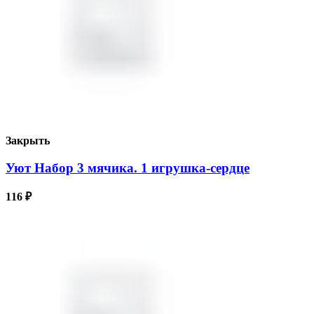
Закрыть
Уют Набор 3 мячика. 1 игрушка-сердце
116
₽