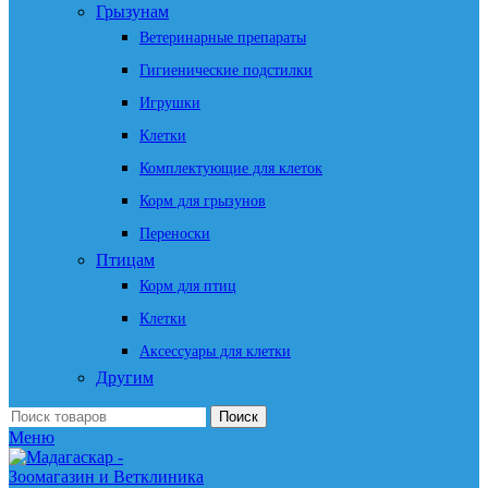
Грызунам
Ветеринарные препараты
Гигиенические подстилки
Игрушки
Клетки
Комплектующие для клеток
Корм для грызунов
Переноски
Птицам
Корм для птиц
Клетки
Аксессуары для клетки
Другим
Поиск
Меню