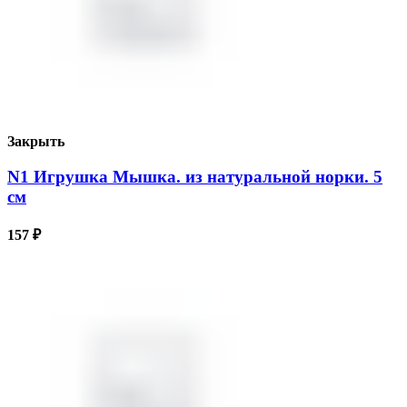
Закрыть
N1 Игрушка Мышка. из натуральной норки. 5
см
157
₽