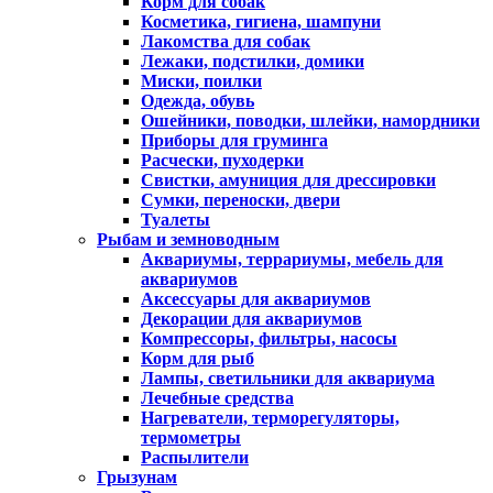
Корм для собак
Косметика, гигиена, шампуни
Лакомства для собак
Лежаки, подстилки, домики
Миски, поилки
Одежда, обувь
Ошейники, поводки, шлейки, намордники
Приборы для груминга
Расчески, пуходерки
Свистки, амуниция для дрессировки
Сумки, переноски, двери
Туалеты
Рыбам и земноводным
Аквариумы, террариумы, мебель для
аквариумов
Аксессуары для аквариумов
Декорации для аквариумов
Компрессоры, фильтры, насосы
Корм для рыб
Лампы, светильники для аквариума
Лечебные средства
Нагреватели, терморегуляторы,
термометры
Распылители
Грызунам