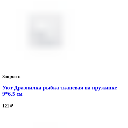
Закрыть
Уют Дразнилка рыбка тканевая на пружинке
9*6.5 см
121
₽