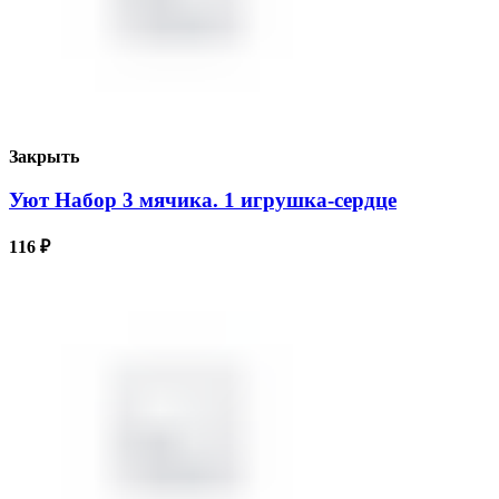
Закрыть
Уют Набор 3 мячика. 1 игрушка-сердце
116
₽