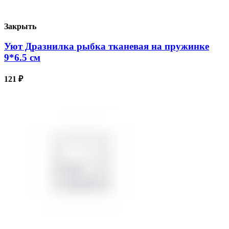
Закрыть
Уют Дразнилка рыбка тканевая на пружинке
9*6.5 см
121
₽