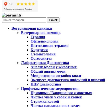
Поиск
Ветеринарная клиника
Ветеринарная помощь
Терапия
Офтальмология
Интенсивная терапия
Хирургия
Стоматология
Остеосинтез
Лабораторная Диагностика
Анализ крови у животных
Общий анализ мочи
Микроскопия соскобов кожи
Экспресс диагностика инфекций и инвазий
ПЦР диагностика
Профилактические мероприятия
Прививки / Вакцинация животных
Чистка ушей у собак и кошек
Стрижка когтей
Чистка параанальных желез