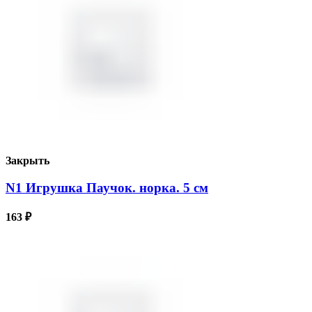
Закрыть
N1 Игрушка Паучок. норка. 5 см
163
₽