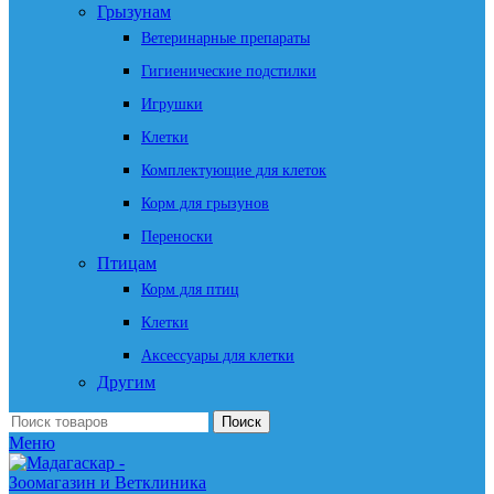
Грызунам
Ветеринарные препараты
Гигиенические подстилки
Игрушки
Клетки
Комплектующие для клеток
Корм для грызунов
Переноски
Птицам
Корм для птиц
Клетки
Аксессуары для клетки
Другим
Поиск
Меню