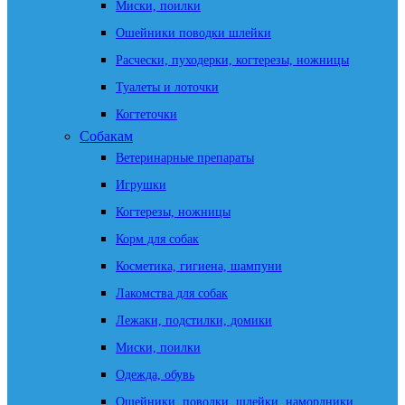
Миски, поилки
Ошейники поводки шлейки
Расчески, пуходерки, когтерезы, ножницы
Туалеты и лоточки
Когтеточки
Собакам
Ветеринарные препараты
Игрушки
Когтерезы, ножницы
Корм для собак
Косметика, гигиена, шампуни
Лакомства для собак
Лежаки, подстилки, домики
Миски, поилки
Одежда, обувь
Ошейники, поводки, шлейки, намордники