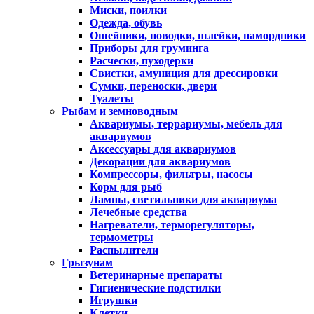
Миски, поилки
Одежда, обувь
Ошейники, поводки, шлейки, намордники
Приборы для груминга
Расчески, пуходерки
Свистки, амуниция для дрессировки
Сумки, переноски, двери
Туалеты
Рыбам и земноводным
Аквариумы, террариумы, мебель для
аквариумов
Аксессуары для аквариумов
Декорации для аквариумов
Компрессоры, фильтры, насосы
Корм для рыб
Лампы, светильники для аквариума
Лечебные средства
Нагреватели, терморегуляторы,
термометры
Распылители
Грызунам
Ветеринарные препараты
Гигиенические подстилки
Игрушки
Клетки