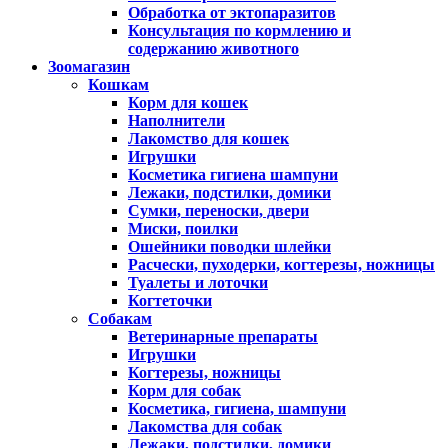
Обработка от эктопаразитов
Консультация по кормлению и
содержанию животного
Зоомагазин
Кошкам
Корм для кошек
Наполнители
Лакомство для кошек
Игрушки
Косметика гигиена шампуни
Лежаки, подстилки, домики
Сумки, переноски, двери
Миски, поилки
Ошейники поводки шлейки
Расчески, пуходерки, когтерезы, ножницы
Туалеты и лоточки
Когтеточки
Собакам
Ветеринарные препараты
Игрушки
Когтерезы, ножницы
Корм для собак
Косметика, гигиена, шампуни
Лакомства для собак
Лежаки, подстилки, домики