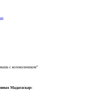
am
 мышь с колокольчиком”
зинах Мадагаскар: