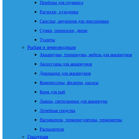
Приборы для груминга
Расчески, пуходерки
Свистки, амуниция для дрессировки
Сумки, переноски, двери
Туалеты
Рыбам и земноводным
Аквариумы, террариумы, мебель для аквариумов
Аксессуары для аквариумов
Декорации для аквариумов
Компрессоры, фильтры, насосы
Корм для рыб
Лампы, светильники для аквариума
Лечебные средства
Нагреватели, терморегуляторы, термометры
Распылители
Грызунам