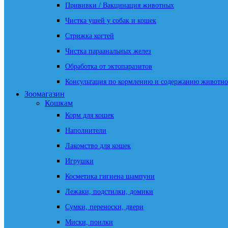
Прививки / Вакцинация животных
Чистка ушей у собак и кошек
Стрижка когтей
Чистка параанальных желез
Обработка от эктопаразитов
Консультация по кормлению и содержанию животно
Зоомагазин
Кошкам
Корм для кошек
Наполнители
Лакомство для кошек
Игрушки
Косметика гигиена шампуни
Лежаки, подстилки, домики
Сумки, переноски, двери
Миски, поилки