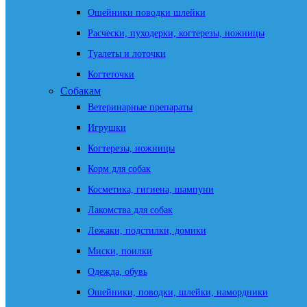
Ошейники поводки шлейки
Расчески, пуходерки, когтерезы, ножницы
Туалеты и лоточки
Когтеточки
Собакам
Ветеринарные препараты
Игрушки
Когтерезы, ножницы
Корм для собак
Косметика, гигиена, шампуни
Лакомства для собак
Лежаки, подстилки, домики
Миски, поилки
Одежда, обувь
Ошейники, поводки, шлейки, намордники