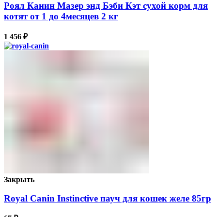
Роял Канин Мазер энд Бэби Кэт сухой корм для
котят от 1 до 4месяцев 2 кг
1 456
₽
Закрыть
Royal Canin Instinctive пауч для кошек желе 85гр