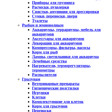
Приборы для груминга
Расчески, пуходерки
Свистки, амуниция для дрессировки
Сумки, переноски, двери
Туалеты
Рыбам и земноводным
Аквариумы, террариумы, мебель для
аквариумов
Аксессуары для аквариумов
Декорации для аквариумов
Компрессоры, фильтры, насосы
Корм для рыб
Лампы, светильники для аквариума
Лечебные средства
Нагреватели, терморегуляторы,
термометры
Распылители
Грызунам
Ветеринарные препараты
Гигиенические подстилки
Игрушки
Клетки
Комплектующие для клеток
Корм для грызунов
Переноски