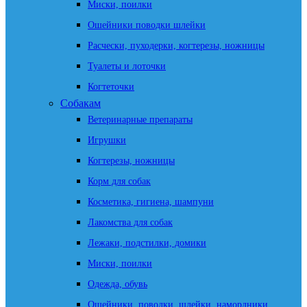
Миски, поилки
Ошейники поводки шлейки
Расчески, пуходерки, когтерезы, ножницы
Туалеты и лоточки
Когтеточки
Собакам
Ветеринарные препараты
Игрушки
Когтерезы, ножницы
Корм для собак
Косметика, гигиена, шампуни
Лакомства для собак
Лежаки, подстилки, домики
Миски, поилки
Одежда, обувь
Ошейники, поводки, шлейки, намордники