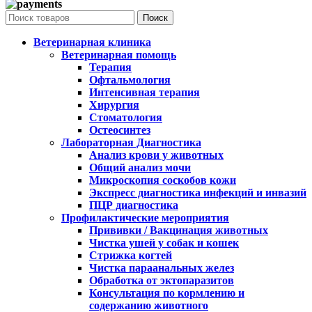
Поиск
Ветеринарная клиника
Ветеринарная помощь
Терапия
Офтальмология
Интенсивная терапия
Хирургия
Стоматология
Остеосинтез
Лабораторная Диагностика
Анализ крови у животных
Общий анализ мочи
Микроскопия соскобов кожи
Экспресс диагностика инфекций и инвазий
ПЦР диагностика
Профилактические мероприятия
Прививки / Вакцинация животных
Чистка ушей у собак и кошек
Стрижка когтей
Чистка параанальных желез
Обработка от эктопаразитов
Консультация по кормлению и
содержанию животного