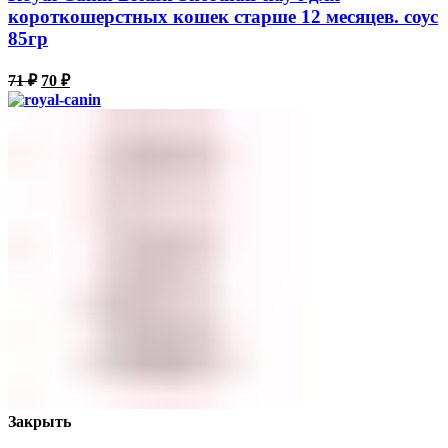
короткошерстных кошек старше 12 месяцев. соус
85гр
71
₽
70
₽
Закрыть