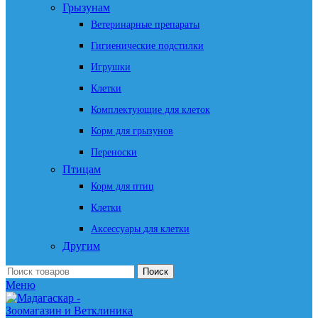
Грызунам
Ветеринарные препараты
Гигиенические подстилки
Игрушки
Клетки
Комплектующие для клеток
Корм для грызунов
Переноски
Птицам
Корм для птиц
Клетки
Аксессуары для клетки
Другим
Поиск
Меню