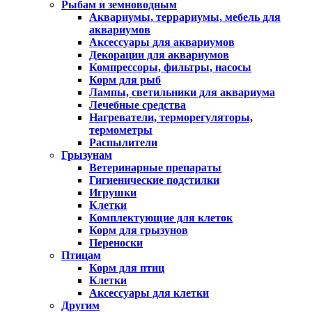
Рыбам и земноводным
Аквариумы, террариумы, мебель для
аквариумов
Аксессуары для аквариумов
Декорации для аквариумов
Компрессоры, фильтры, насосы
Корм для рыб
Лампы, светильники для аквариума
Лечебные средства
Нагреватели, терморегуляторы,
термометры
Распылители
Грызунам
Ветеринарные препараты
Гигиенические подстилки
Игрушки
Клетки
Комплектующие для клеток
Корм для грызунов
Переноски
Птицам
Корм для птиц
Клетки
Аксессуары для клетки
Другим