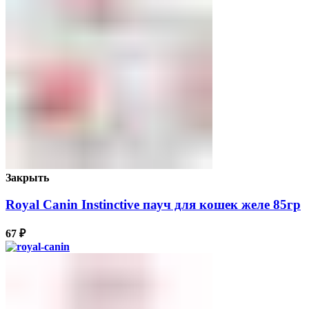
Закрыть
Royal Canin Instinctive пауч для кошек желе 85гр
67
₽