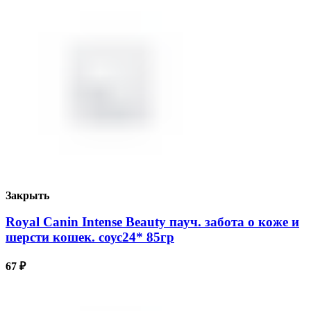
Закрыть
Royal Canin Intense Beauty пауч. забота о коже и
шерсти кошек. соус24* 85гр
67
₽