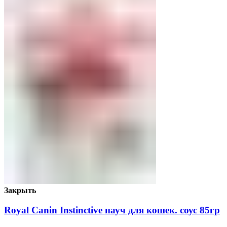
Закрыть
Royal Canin Instinctive пауч для кошек. соус 85гр