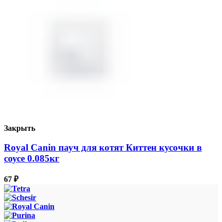
Закрыть
Royal Canin пауч для котят Киттен кусочки в
соусе 0.085кг
67
₽