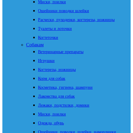
Миски, поилки
Ошейники поводки шлейки
Расчески, пуходерки, когтерезы, ножницы
Туалеты и лоточки
Когтеточки
Собакам
Ветеринарные препараты
Игрушки
Когтерезы, ножницы
Корм для собак
Косметика, гигиена, шампуни
Лакомства для собак
Лежаки, подстилки, домики
Миски, поилки
Одежда, обувь
Ошейники, поводки, шлейки, намордники