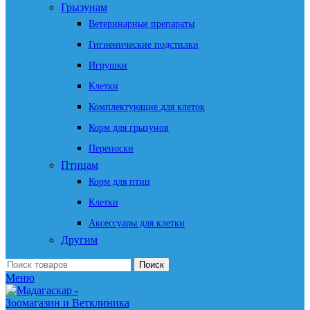
Грызунам
Ветеринарные препараты
Гигиенические подстилки
Игрушки
Клетки
Комплектующие для клеток
Корм для грызунов
Переноски
Птицам
Корм для птиц
Клетки
Аксессуары для клетки
Другим
Поиск
Меню