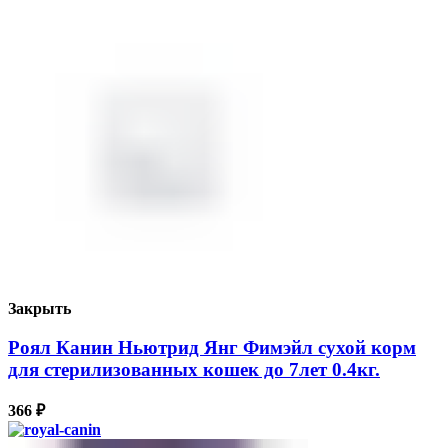
Закрыть
Роял Канин Ньютрид Янг Фимэйл сухой корм
для стерилизованных кошек до 7лет 0.4кг.
366
₽