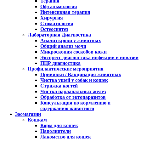
Терапия
Офтальмология
Интенсивная терапия
Хирургия
Стоматология
Остеосинтез
Лабораторная Диагностика
Анализ крови у животных
Общий анализ мочи
Микроскопия соскобов кожи
Экспресс диагностика инфекций и инвазий
ПЦР диагностика
Профилактические мероприятия
Прививки / Вакцинация животных
Чистка ушей у собак и кошек
Стрижка когтей
Чистка параанальных желез
Обработка от эктопаразитов
Консультация по кормлению и
содержанию животного
Зоомагазин
Кошкам
Корм для кошек
Наполнители
Лакомство для кошек