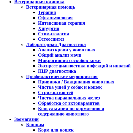
Ветеринарная клиника
Ветеринарная помощь
Терапия
Офтальмология
Интенсивная терапия
Хирургия
Стоматология
Остеосинтез
Лабораторная Диагностика
Анализ крови у животных
Общий анализ мочи
Микроскопия соскобов кожи
Экспресс диагностика инфекций и инвазий
ПЦР диагностика
Профилактические мероприятия
Прививки / Вакцинация животных
Чистка ушей у собак и кошек
Стрижка когтей
Чистка параанальных желез
Обработка от эктопаразитов
Консультация по кормлению и
содержанию животного
Зоомагазин
Кошкам
Корм для кошек