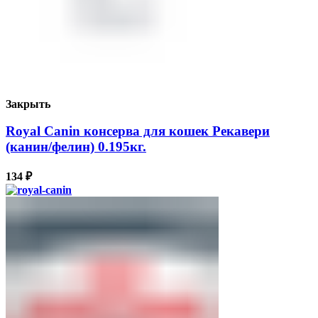
Закрыть
Royal Canin консерва для кошек Рекавери
(канин/фелин) 0.195кг.
134
₽