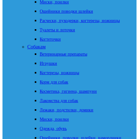
Миски, поилки
Ошейники поводки шлейки
Расчески, пуходерки, когтерезы, ножницы
Туалеты и лоточки
Когтеточки
Собакам
Ветеринарные препараты
Игрушки
Когтерезы, ножницы
Корм для собак
Косметика, гигиена, шампуни
Лакомства для собак
Лежаки, подстилки, домики
Миски, поилки
Одежда, обувь
Ошейники, поводки, шлейки, намордники