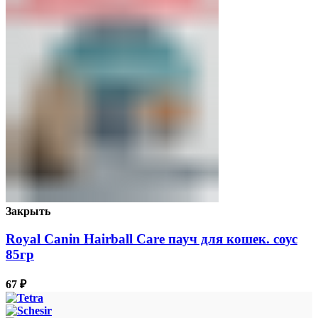
Закрыть
Royal Canin Hairball Care пауч для кошек. соус
85гр
67
₽