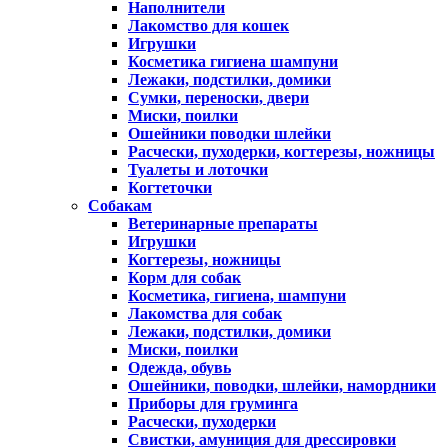
Наполнители
Лакомство для кошек
Игрушки
Косметика гигиена шампуни
Лежаки, подстилки, домики
Сумки, переноски, двери
Миски, поилки
Ошейники поводки шлейки
Расчески, пуходерки, когтерезы, ножницы
Туалеты и лоточки
Когтеточки
Собакам
Ветеринарные препараты
Игрушки
Когтерезы, ножницы
Корм для собак
Косметика, гигиена, шампуни
Лакомства для собак
Лежаки, подстилки, домики
Миски, поилки
Одежда, обувь
Ошейники, поводки, шлейки, намордники
Приборы для груминга
Расчески, пуходерки
Свистки, амуниция для дрессировки