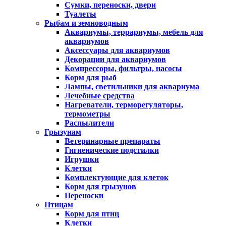
Сумки, переноски, двери
Туалеты
Рыбам и земноводным
Аквариумы, террариумы, мебель для
аквариумов
Аксессуары для аквариумов
Декорации для аквариумов
Компрессоры, фильтры, насосы
Корм для рыб
Лампы, светильники для аквариума
Лечебные средства
Нагреватели, терморегуляторы,
термометры
Распылители
Грызунам
Ветеринарные препараты
Гигиенические подстилки
Игрушки
Клетки
Комплектующие для клеток
Корм для грызунов
Переноски
Птицам
Корм для птиц
Клетки