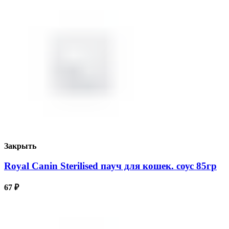
Закрыть
Royal Canin Sterilised пауч для кошек. соус 85гр
67
₽