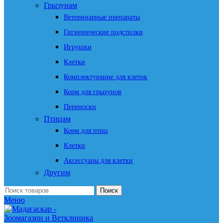
Грызунам
Ветеринарные препараты
Гигиенические подстилки
Игрушки
Клетки
Комплектующие для клеток
Корм для грызунов
Переноски
Птицам
Корм для птиц
Клетки
Аксессуары для клетки
Другим
Поиск
Меню