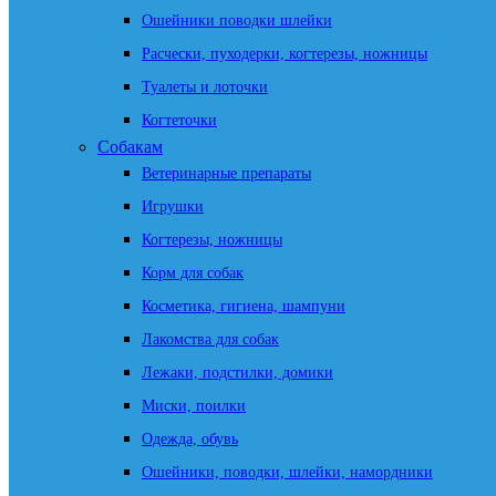
Ошейники поводки шлейки
Расчески, пуходерки, когтерезы, ножницы
Туалеты и лоточки
Когтеточки
Собакам
Ветеринарные препараты
Игрушки
Когтерезы, ножницы
Корм для собак
Косметика, гигиена, шампуни
Лакомства для собак
Лежаки, подстилки, домики
Миски, поилки
Одежда, обувь
Ошейники, поводки, шлейки, намордники