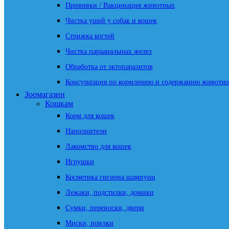
Прививки / Вакцинация животных
Чистка ушей у собак и кошек
Стрижка когтей
Чистка параанальных желез
Обработка от эктопаразитов
Консультация по кормлению и содержанию животно
Зоомагазин
Кошкам
Корм для кошек
Наполнители
Лакомство для кошек
Игрушки
Косметика гигиена шампуни
Лежаки, подстилки, домики
Сумки, переноски, двери
Миски, поилки