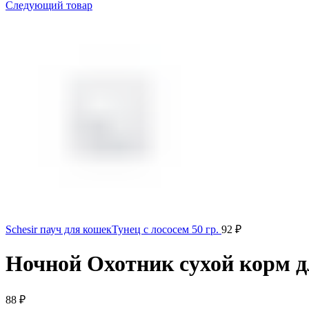
Следующий товар
Schesir пауч для кошекТунец с лососем 50 гр.
92
₽
Ночной Охотник сухой корм д
88
₽