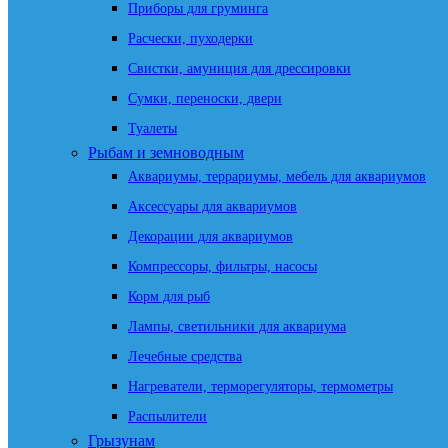
Приборы для груминга
Расчески, пуходерки
Свистки, амуниция для дрессировки
Сумки, переноски, двери
Туалеты
Рыбам и земноводным
Аквариумы, террариумы, мебель для аквариумов
Аксессуары для аквариумов
Декорации для аквариумов
Компрессоры, фильтры, насосы
Корм для рыб
Лампы, светильники для аквариума
Лечебные средства
Нагреватели, терморегуляторы, термометры
Распылители
Грызунам