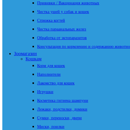
Прививки / Вакцинация животных
Чистка ушей у собак и кошек
Стрижка когтей
Чистка параанальных желез
Обработка от эктопаразитов
Консультация по кормлению и содержанию животно
Зоомагазин
Кошкам
Корм для кошек
Наполнители
Лакомство для кошек
Игрушки
Косметика гигиена шампуни
Лежаки, подстилки, домики
Сумки, переноски, двери
Миски, поилки