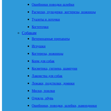
Ошейники поводки шлейки
Расчески, пуходерки, когтерезы, ножницы
Туалеты и лоточки
Когтеточки
Собакам
Ветеринарные препараты
Игрушки
Когтерезы, ножницы
Корм для собак
Косметика, гигиена, шампуни
Лакомства для собак
Лежаки, подстилки, домики
Миски, поилки
Одежда, обувь
Ошейники, поводки, шлейки, намордники