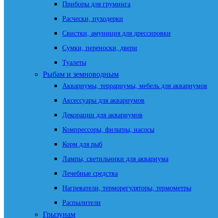
Приборы для груминга
Расчески, пуходерки
Свистки, амуниция для дрессировки
Сумки, переноски, двери
Туалеты
Рыбам и земноводным
Аквариумы, террариумы, мебель для аквариумов
Аксессуары для аквариумов
Декорации для аквариумов
Компрессоры, фильтры, насосы
Корм для рыб
Лампы, светильники для аквариума
Лечебные средства
Нагреватели, терморегуляторы, термометры
Распылители
Грызунам