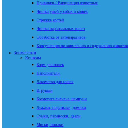
Прививки / Вакцинация животных
Чистка ушей у собак и кошек
Стрижка когтей
Чистка параанальных желез
Обработка от эктопаразитов
Консультация по кормлению и содержанию животно
Зоомагазин
Кошкам
Корм для кошек
Наполнители
Лакомство для кошек
Игрушки
Косметика гигиена шампуни
Лежаки, подстилки, домики
Сумки, переноски, двери
Миски, поилки