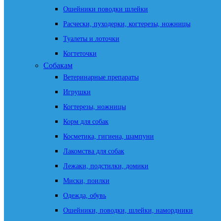
Ошейники поводки шлейки
Расчески, пуходерки, когтерезы, ножницы
Туалеты и лоточки
Когтеточки
Собакам
Ветеринарные препараты
Игрушки
Когтерезы, ножницы
Корм для собак
Косметика, гигиена, шампуни
Лакомства для собак
Лежаки, подстилки, домики
Миски, поилки
Одежда, обувь
Ошейники, поводки, шлейки, намордники