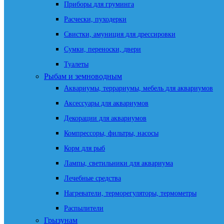
Приборы для груминга
Расчески, пуходерки
Свистки, амуниция для дрессировки
Сумки, переноски, двери
Туалеты
Рыбам и земноводным
Аквариумы, террариумы, мебель для аквариумов
Аксессуары для аквариумов
Декорации для аквариумов
Компрессоры, фильтры, насосы
Корм для рыб
Лампы, светильники для аквариума
Лечебные средства
Нагреватели, терморегуляторы, термометры
Распылители
Грызунам