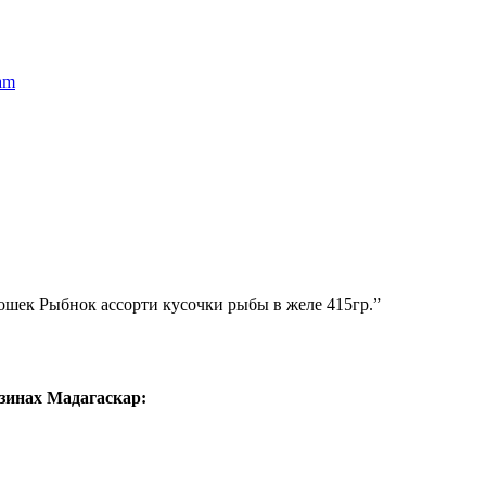
am
кошек Рыбнок ассорти кусочки рыбы в желе 415гр.”
зинах Мадагаскар: