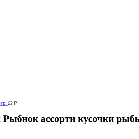
5гр.
62
₽
Рыбнок ассорти кусочки рыбы