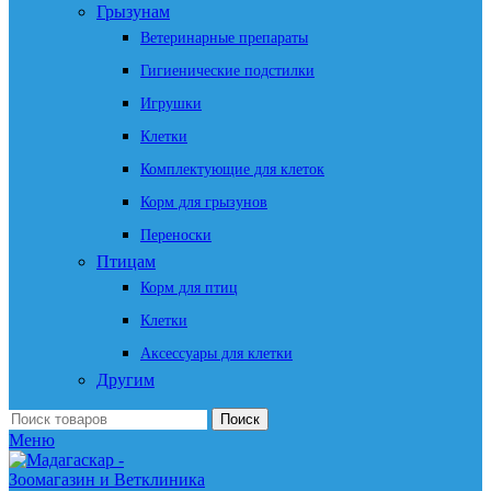
Грызунам
Ветеринарные препараты
Гигиенические подстилки
Игрушки
Клетки
Комплектующие для клеток
Корм для грызунов
Переноски
Птицам
Корм для птиц
Клетки
Аксессуары для клетки
Другим
Поиск
Меню