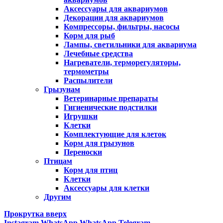
Аксессуары для аквариумов
Декорации для аквариумов
Компрессоры, фильтры, насосы
Корм для рыб
Лампы, светильники для аквариума
Лечебные средства
Нагреватели, терморегуляторы,
термометры
Распылители
Грызунам
Ветеринарные препараты
Гигиенические подстилки
Игрушки
Клетки
Комплектующие для клеток
Корм для грызунов
Переноски
Птицам
Корм для птиц
Клетки
Аксессуары для клетки
Другим
Прокрутка вверх
Instagram
WhatsApp
WhatsApp
Telegram