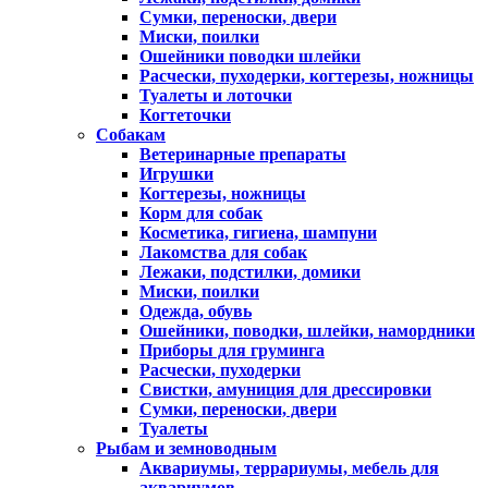
Сумки, переноски, двери
Миски, поилки
Ошейники поводки шлейки
Расчески, пуходерки, когтерезы, ножницы
Туалеты и лоточки
Когтеточки
Собакам
Ветеринарные препараты
Игрушки
Когтерезы, ножницы
Корм для собак
Косметика, гигиена, шампуни
Лакомства для собак
Лежаки, подстилки, домики
Миски, поилки
Одежда, обувь
Ошейники, поводки, шлейки, намордники
Приборы для груминга
Расчески, пуходерки
Свистки, амуниция для дрессировки
Сумки, переноски, двери
Туалеты
Рыбам и земноводным
Аквариумы, террариумы, мебель для
аквариумов