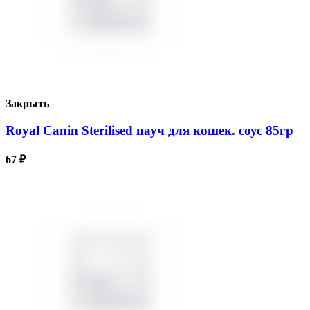
Закрыть
Royal Canin Sterilised пауч для кошек. соус 85гр
67
₽