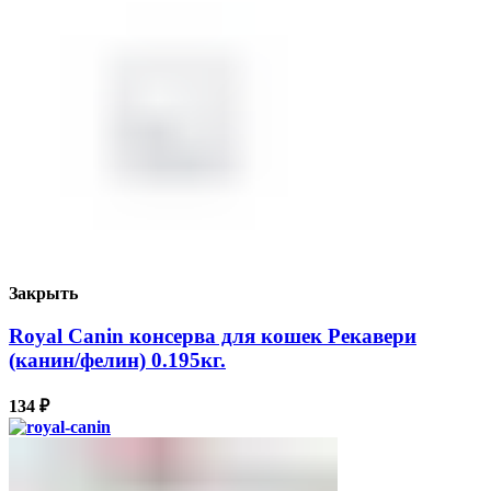
Закрыть
Royal Canin консерва для кошек Рекавери
(канин/фелин) 0.195кг.
134
₽