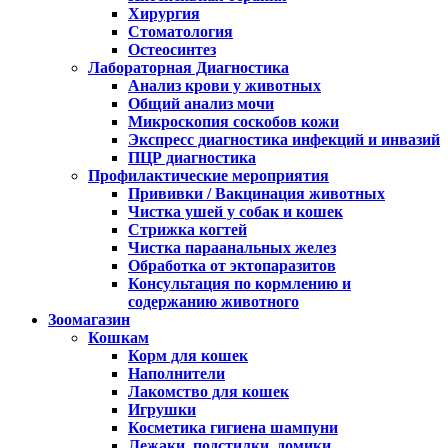
Хирургия
Стоматология
Остеосинтез
Лабораторная Диагностика
Анализ крови у животных
Общий анализ мочи
Микроскопия соскобов кожи
Экспресс диагностика инфекций и инвазий
ПЦР диагностика
Профилактические мероприятия
Прививки / Вакцинация животных
Чистка ушей у собак и кошек
Стрижка когтей
Чистка параанальных желез
Обработка от эктопаразитов
Консультация по кормлению и
содержанию животного
Зоомагазин
Кошкам
Корм для кошек
Наполнители
Лакомство для кошек
Игрушки
Косметика гигиена шампуни
Лежаки, подстилки, домики