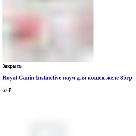
Закрыть
Royal Canin Instinctive пауч для кошек желе 85гр
67
₽