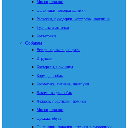
Миски, поилки
Ошейники поводки шлейки
Расчески, пуходерки, когтерезы, ножницы
Туалеты и лоточки
Когтеточки
Собакам
Ветеринарные препараты
Игрушки
Когтерезы, ножницы
Корм для собак
Косметика, гигиена, шампуни
Лакомства для собак
Лежаки, подстилки, домики
Миски, поилки
Одежда, обувь
Ошейники, поводки, шлейки, намордники