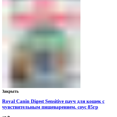
Закрыть
Royal Canin Digest Sensitive пауч для кошек с
чувствительным пищеварением. соус 85гр