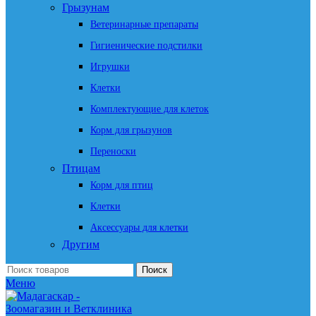
Грызунам
Ветеринарные препараты
Гигиенические подстилки
Игрушки
Клетки
Комплектующие для клеток
Корм для грызунов
Переноски
Птицам
Корм для птиц
Клетки
Аксессуары для клетки
Другим
Поиск
Меню