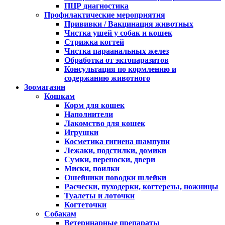
ПЦР диагностика
Профилактические мероприятия
Прививки / Вакцинация животных
Чистка ушей у собак и кошек
Стрижка когтей
Чистка параанальных желез
Обработка от эктопаразитов
Консультация по кормлению и
содержанию животного
Зоомагазин
Кошкам
Корм для кошек
Наполнители
Лакомство для кошек
Игрушки
Косметика гигиена шампуни
Лежаки, подстилки, домики
Сумки, переноски, двери
Миски, поилки
Ошейники поводки шлейки
Расчески, пуходерки, когтерезы, ножницы
Туалеты и лоточки
Когтеточки
Собакам
Ветеринарные препараты