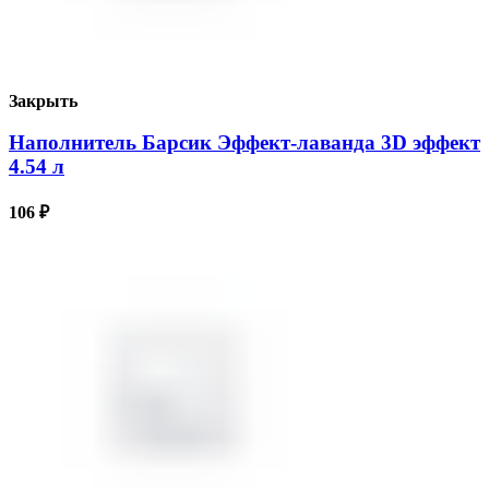
Закрыть
Наполнитель Барсик Эффект-лаванда 3D эффект
4.54 л
106
₽