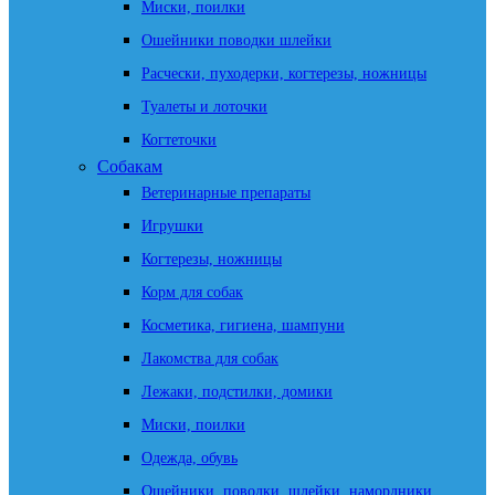
Миски, поилки
Ошейники поводки шлейки
Расчески, пуходерки, когтерезы, ножницы
Туалеты и лоточки
Когтеточки
Собакам
Ветеринарные препараты
Игрушки
Когтерезы, ножницы
Корм для собак
Косметика, гигиена, шампуни
Лакомства для собак
Лежаки, подстилки, домики
Миски, поилки
Одежда, обувь
Ошейники, поводки, шлейки, намордники