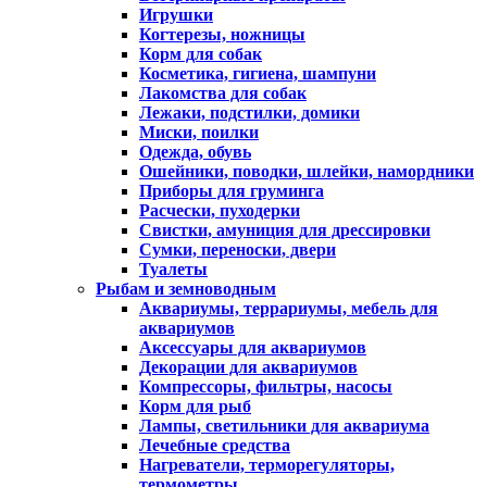
Игрушки
Когтерезы, ножницы
Корм для собак
Косметика, гигиена, шампуни
Лакомства для собак
Лежаки, подстилки, домики
Миски, поилки
Одежда, обувь
Ошейники, поводки, шлейки, намордники
Приборы для груминга
Расчески, пуходерки
Свистки, амуниция для дрессировки
Сумки, переноски, двери
Туалеты
Рыбам и земноводным
Аквариумы, террариумы, мебель для
аквариумов
Аксессуары для аквариумов
Декорации для аквариумов
Компрессоры, фильтры, насосы
Корм для рыб
Лампы, светильники для аквариума
Лечебные средства
Нагреватели, терморегуляторы,
термометры