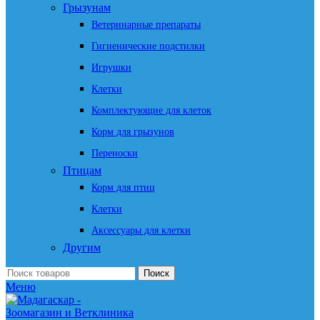
Грызунам
Ветеринарные препараты
Гигиенические подстилки
Игрушки
Клетки
Комплектующие для клеток
Корм для грызунов
Переноски
Птицам
Корм для птиц
Клетки
Аксессуары для клетки
Другим
Поиск
Меню