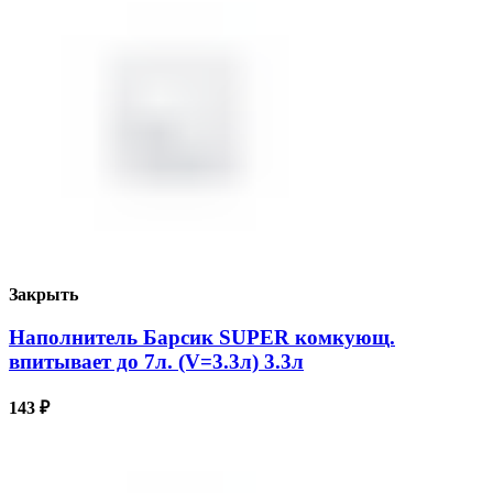
Закрыть
Наполнитель Барсик SUPER комкующ.
впитывает до 7л. (V=3.3л) 3.3л
143
₽