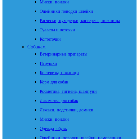
Миски, поилки
Ошейники поводки шлейки
Расчески, пуходерки, когтерезы, ножницы
Туалеты и лоточки
Когтеточки
Собакам
Ветеринарные препараты
Игрушки
Когтерезы, ножницы
Корм для собак
Косметика, гигиена, шампуни
Лакомства для собак
Лежаки, подстилки, домики
Миски, поилки
Одежда, обувь
Ошейники, поводки, шлейки, намордники