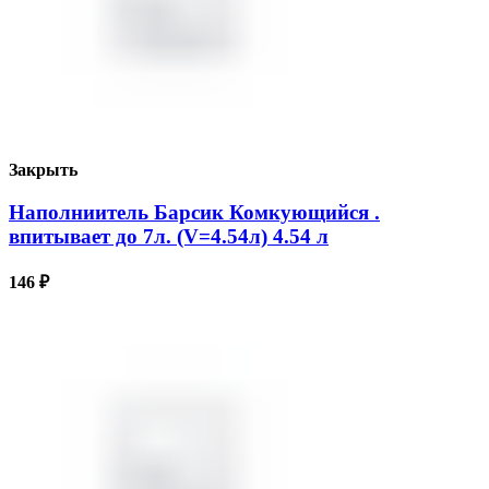
Закрыть
Наполниитель Барсик Комкующийся .
впитывает до 7л. (V=4.54л) 4.54 л
146
₽