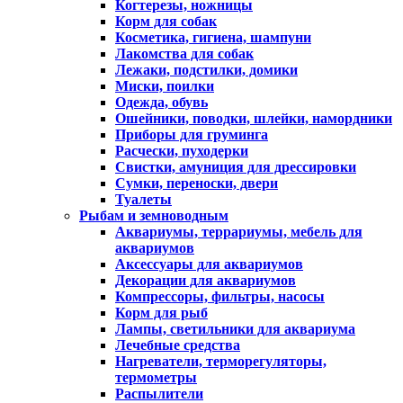
Когтерезы, ножницы
Корм для собак
Косметика, гигиена, шампуни
Лакомства для собак
Лежаки, подстилки, домики
Миски, поилки
Одежда, обувь
Ошейники, поводки, шлейки, намордники
Приборы для груминга
Расчески, пуходерки
Свистки, амуниция для дрессировки
Сумки, переноски, двери
Туалеты
Рыбам и земноводным
Аквариумы, террариумы, мебель для
аквариумов
Аксессуары для аквариумов
Декорации для аквариумов
Компрессоры, фильтры, насосы
Корм для рыб
Лампы, светильники для аквариума
Лечебные средства
Нагреватели, терморегуляторы,
термометры
Распылители