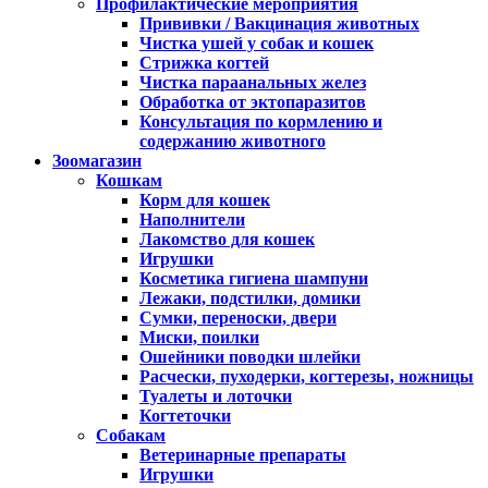
Профилактические мероприятия
Прививки / Вакцинация животных
Чистка ушей у собак и кошек
Стрижка когтей
Чистка параанальных желез
Обработка от эктопаразитов
Консультация по кормлению и
содержанию животного
Зоомагазин
Кошкам
Корм для кошек
Наполнители
Лакомство для кошек
Игрушки
Косметика гигиена шампуни
Лежаки, подстилки, домики
Сумки, переноски, двери
Миски, поилки
Ошейники поводки шлейки
Расчески, пуходерки, когтерезы, ножницы
Туалеты и лоточки
Когтеточки
Собакам
Ветеринарные препараты
Игрушки