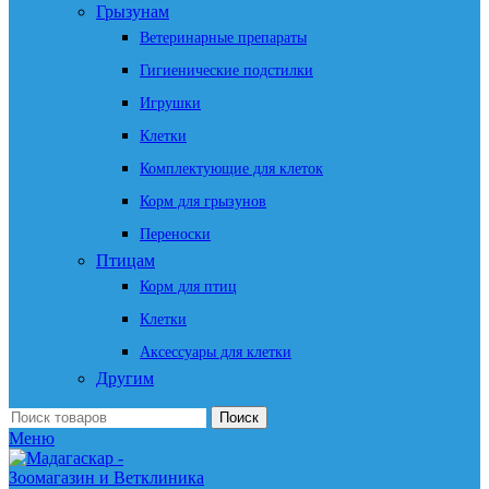
Грызунам
Ветеринарные препараты
Гигиенические подстилки
Игрушки
Клетки
Комплектующие для клеток
Корм для грызунов
Переноски
Птицам
Корм для птиц
Клетки
Аксессуары для клетки
Другим
Поиск
Меню