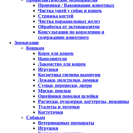
Прививки / Вакцинация животных
Чистка ушей у собак и кошек
Стрижка когтей
Чистка параанальных желез
Обработка от эктопаразитов
Консультация по кормлению и
содержанию животного
Зоомагазин
Кошкам
Корм для кошек
Наполнители
Лакомство для кошек
Игрушки
Косметика гигиена шампуни
Лежаки, подстилки, домики
Сумки, переноски, двери
Миски, поилки
Ошейники поводки шлейки
Расчески, пуходерки, когтерезы, ножницы
Туалеты и лоточки
Когтеточки
Собакам
Ветеринарные препараты
Игрушки