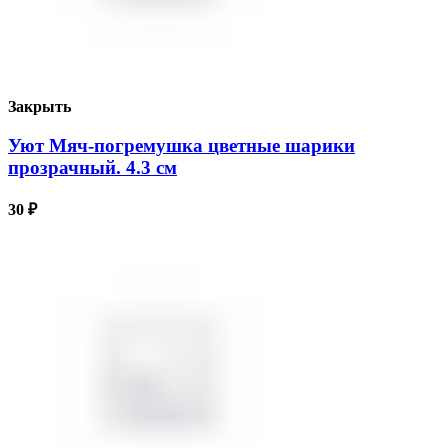
Закрыть
Уют Мяч-погремушка цветные шарики
прозрачный. 4.3 см
30
₽