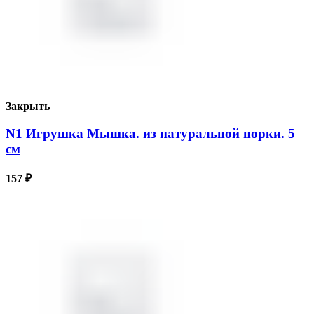
Закрыть
N1 Игрушка Мышка. из натуральной норки. 5
см
157
₽