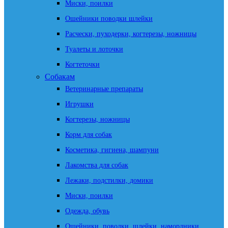
Миски, поилки
Ошейники поводки шлейки
Расчески, пуходерки, когтерезы, ножницы
Туалеты и лоточки
Когтеточки
Собакам
Ветеринарные препараты
Игрушки
Когтерезы, ножницы
Корм для собак
Косметика, гигиена, шампуни
Лакомства для собак
Лежаки, подстилки, домики
Миски, поилки
Одежда, обувь
Ошейники, поводки, шлейки, намордники