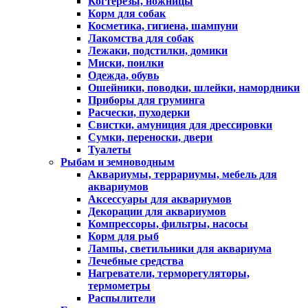
Когтерезы, ножницы
Корм для собак
Косметика, гигиена, шампуни
Лакомства для собак
Лежаки, подстилки, домики
Миски, поилки
Одежда, обувь
Ошейники, поводки, шлейки, намордники
Приборы для груминга
Расчески, пуходерки
Свистки, амуниция для дрессировки
Сумки, переноски, двери
Туалеты
Рыбам и земноводным
Аквариумы, террариумы, мебель для
аквариумов
Аксессуары для аквариумов
Декорации для аквариумов
Компрессоры, фильтры, насосы
Корм для рыб
Лампы, светильники для аквариума
Лечебные средства
Нагреватели, терморегуляторы,
термометры
Распылители