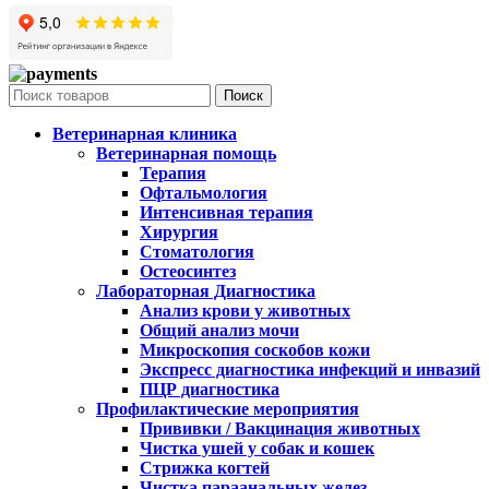
Поиск
Ветеринарная клиника
Ветеринарная помощь
Терапия
Офтальмология
Интенсивная терапия
Хирургия
Стоматология
Остеосинтез
Лабораторная Диагностика
Анализ крови у животных
Общий анализ мочи
Микроскопия соскобов кожи
Экспресс диагностика инфекций и инвазий
ПЦР диагностика
Профилактические мероприятия
Прививки / Вакцинация животных
Чистка ушей у собак и кошек
Стрижка когтей
Чистка параанальных желез