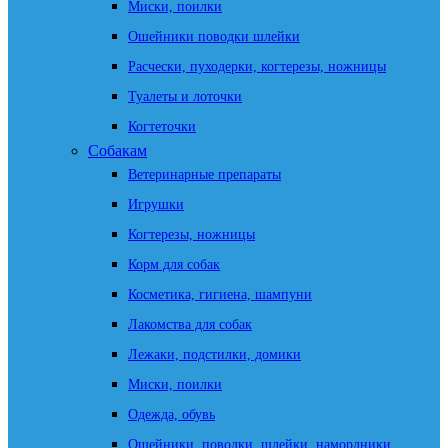
Миски, поилки
Ошейники поводки шлейки
Расчески, пуходерки, когтерезы, ножницы
Туалеты и лоточки
Когтеточки
Собакам
Ветеринарные препараты
Игрушки
Когтерезы, ножницы
Корм для собак
Косметика, гигиена, шампуни
Лакомства для собак
Лежаки, подстилки, домики
Миски, поилки
Одежда, обувь
Ошейники, поводки, шлейки, намордники