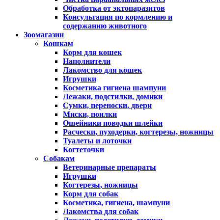
Обработка от эктопаразитов
Консультация по кормлению и
содержанию животного
Зоомагазин
Кошкам
Корм для кошек
Наполнители
Лакомство для кошек
Игрушки
Косметика гигиена шампуни
Лежаки, подстилки, домики
Сумки, переноски, двери
Миски, поилки
Ошейники поводки шлейки
Расчески, пуходерки, когтерезы, ножницы
Туалеты и лоточки
Когтеточки
Собакам
Ветеринарные препараты
Игрушки
Когтерезы, ножницы
Корм для собак
Косметика, гигиена, шампуни
Лакомства для собак