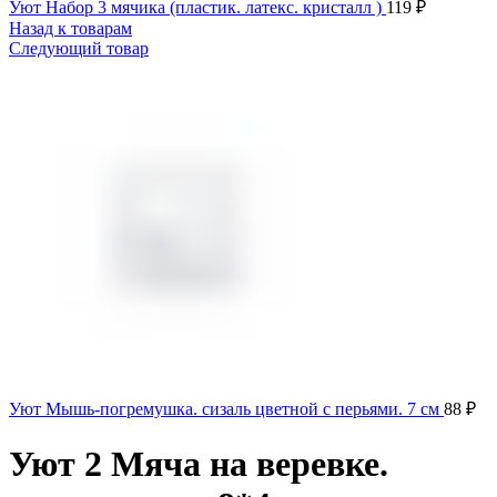
Уют Набор 3 мячика (пластик. латекс. кристалл )
119
₽
Назад к товарам
Следующий товар
Уют Мышь-погремушка. сизаль цветной с перьями. 7 см
88
₽
Уют 2 Мяча на веревке.