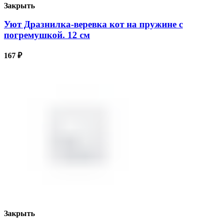
Закрыть
Уют Дразнилка-веревка кот на пружине с
погремушкой. 12 см
167
₽
Закрыть