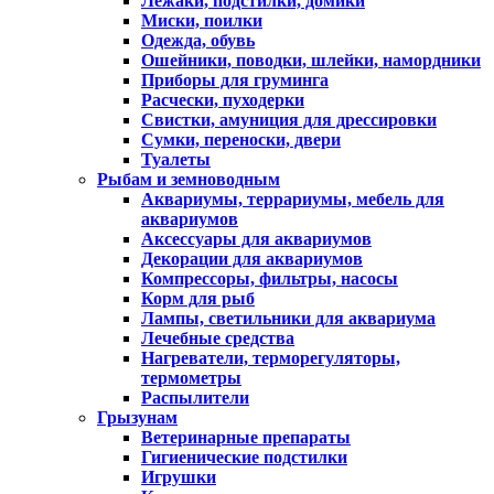
Лежаки, подстилки, домики
Миски, поилки
Одежда, обувь
Ошейники, поводки, шлейки, намордники
Приборы для груминга
Расчески, пуходерки
Свистки, амуниция для дрессировки
Сумки, переноски, двери
Туалеты
Рыбам и земноводным
Аквариумы, террариумы, мебель для
аквариумов
Аксессуары для аквариумов
Декорации для аквариумов
Компрессоры, фильтры, насосы
Корм для рыб
Лампы, светильники для аквариума
Лечебные средства
Нагреватели, терморегуляторы,
термометры
Распылители
Грызунам
Ветеринарные препараты
Гигиенические подстилки
Игрушки