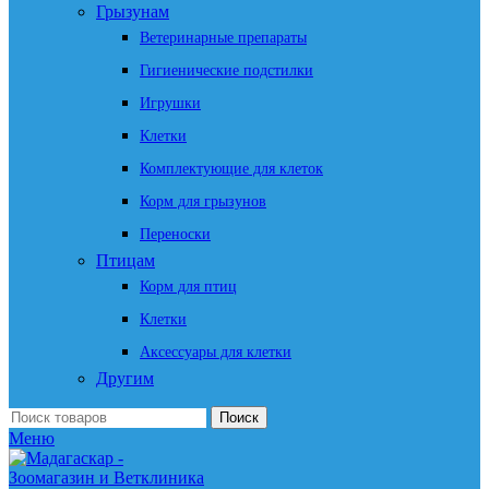
Грызунам
Ветеринарные препараты
Гигиенические подстилки
Игрушки
Клетки
Комплектующие для клеток
Корм для грызунов
Переноски
Птицам
Корм для птиц
Клетки
Аксессуары для клетки
Другим
Поиск
Меню