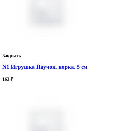
Закрыть
N1 Игрушка Паучок. норка. 5 см
163
₽