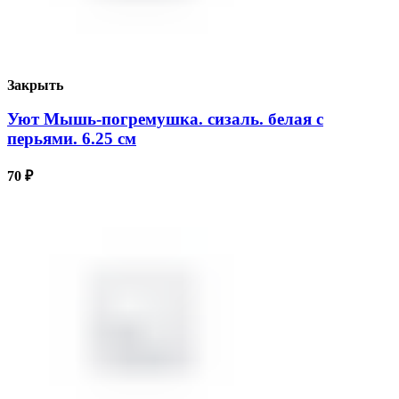
Закрыть
Уют Мышь-погремушка. сизаль. белая с
перьями. 6.25 см
70
₽