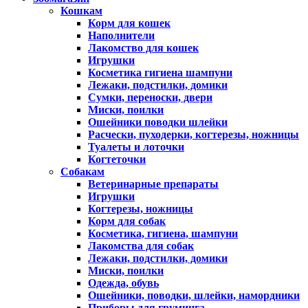
Кошкам
Корм для кошек
Наполнители
Лакомство для кошек
Игрушки
Косметика гигиена шампуни
Лежаки, подстилки, домики
Сумки, переноски, двери
Миски, поилки
Ошейники поводки шлейки
Расчески, пуходерки, когтерезы, ножницы
Туалеты и лоточки
Когтеточки
Собакам
Ветеринарные препараты
Игрушки
Когтерезы, ножницы
Корм для собак
Косметика, гигиена, шампуни
Лакомства для собак
Лежаки, подстилки, домики
Миски, поилки
Одежда, обувь
Ошейники, поводки, шлейки, намордники
Приборы для груминга