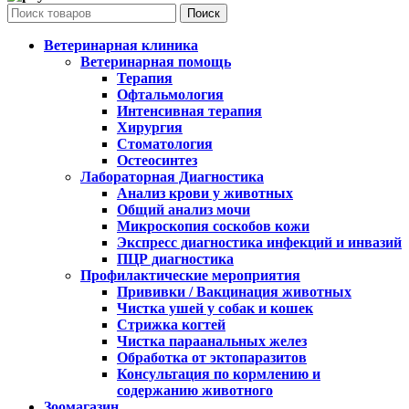
Поиск
Ветеринарная клиника
Ветеринарная помощь
Терапия
Офтальмология
Интенсивная терапия
Хирургия
Стоматология
Остеосинтез
Лабораторная Диагностика
Анализ крови у животных
Общий анализ мочи
Микроскопия соскобов кожи
Экспресс диагностика инфекций и инвазий
ПЦР диагностика
Профилактические мероприятия
Прививки / Вакцинация животных
Чистка ушей у собак и кошек
Стрижка когтей
Чистка параанальных желез
Обработка от эктопаразитов
Консультация по кормлению и
содержанию животного
Зоомагазин