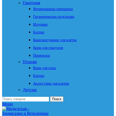
Грызунам
Ветеринарные препараты
Гигиенические подстилки
Игрушки
Клетки
Комплектующие для клеток
Корм для грызунов
Переноски
Птицам
Корм для птиц
Клетки
Аксессуары для клетки
Другим
Поиск
Меню