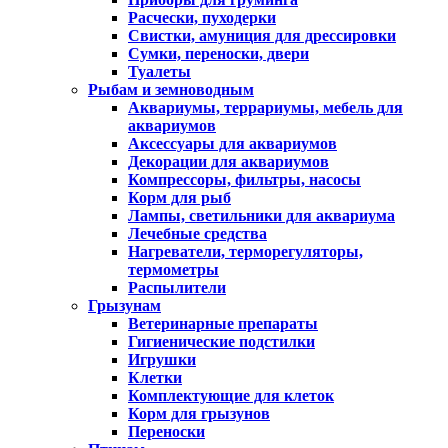
Расчески, пуходерки
Свистки, амуниция для дрессировки
Сумки, переноски, двери
Туалеты
Рыбам и земноводным
Аквариумы, террариумы, мебель для
аквариумов
Аксессуары для аквариумов
Декорации для аквариумов
Компрессоры, фильтры, насосы
Корм для рыб
Лампы, светильники для аквариума
Лечебные средства
Нагреватели, терморегуляторы,
термометры
Распылители
Грызунам
Ветеринарные препараты
Гигиенические подстилки
Игрушки
Клетки
Комплектующие для клеток
Корм для грызунов
Переноски