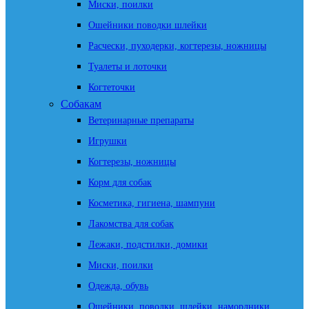
Миски, поилки
Ошейники поводки шлейки
Расчески, пуходерки, когтерезы, ножницы
Туалеты и лоточки
Когтеточки
Собакам
Ветеринарные препараты
Игрушки
Когтерезы, ножницы
Корм для собак
Косметика, гигиена, шампуни
Лакомства для собак
Лежаки, подстилки, домики
Миски, поилки
Одежда, обувь
Ошейники, поводки, шлейки, намордники