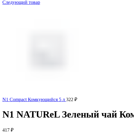
Следующий товар
N1 Compact Комкующийся 5 л
322
₽
N1 NATUReL Зеленый чай Ком
417
₽