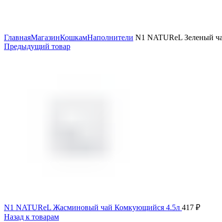
Увеличить
Главная
Магазин
Кошкам
Наполнители
N1 NATUReL Зеленый ча
Предыдущий товар
N1 NATUReL Жасминовый чай Комкующийся 4.5л
417
₽
Назад к товарам