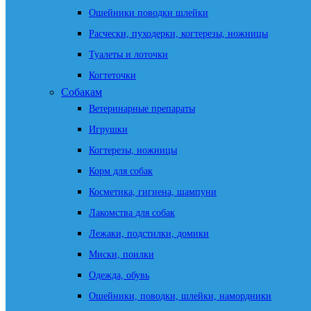
Ошейники поводки шлейки
Расчески, пуходерки, когтерезы, ножницы
Туалеты и лоточки
Когтеточки
Собакам
Ветеринарные препараты
Игрушки
Когтерезы, ножницы
Корм для собак
Косметика, гигиена, шампуни
Лакомства для собак
Лежаки, подстилки, домики
Миски, поилки
Одежда, обувь
Ошейники, поводки, шлейки, намордники