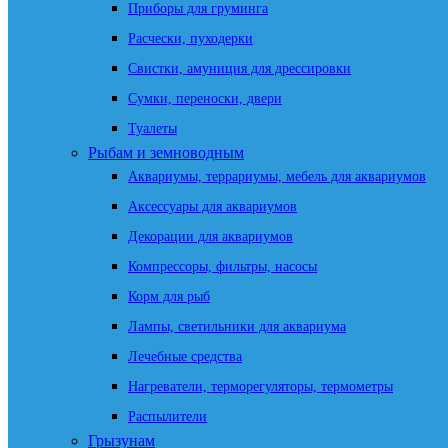
Приборы для груминга
Расчески, пуходерки
Свистки, амуниция для дрессировки
Сумки, переноски, двери
Туалеты
Рыбам и земноводным
Аквариумы, террариумы, мебель для аквариумов
Аксессуары для аквариумов
Декорации для аквариумов
Компрессоры, фильтры, насосы
Корм для рыб
Лампы, светильники для аквариума
Лечебные средства
Нагреватели, терморегуляторы, термометры
Распылители
Грызунам