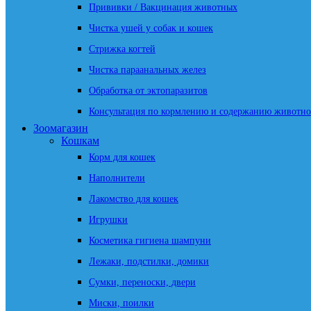
Прививки / Вакцинация животных
Чистка ушей у собак и кошек
Стрижка когтей
Чистка параанальных желез
Обработка от эктопаразитов
Консультация по кормлению и содержанию животно
Зоомагазин
Кошкам
Корм для кошек
Наполнители
Лакомство для кошек
Игрушки
Косметика гигиена шампуни
Лежаки, подстилки, домики
Сумки, переноски, двери
Миски, поилки