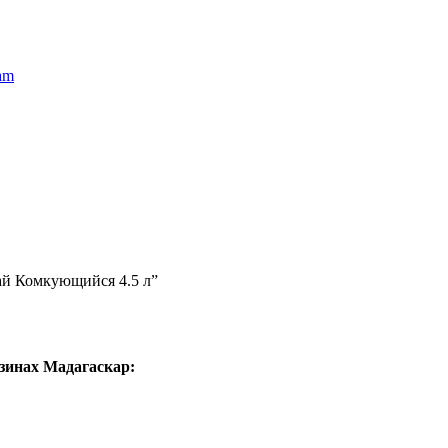
am
ай Комкующийся 4.5 л”
зинах Мадагаскар: