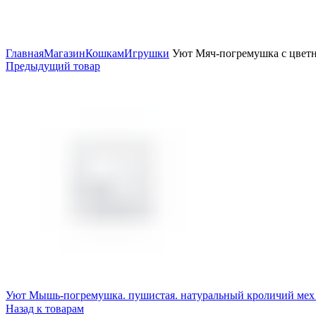
Увеличить
Главная
Магазин
Кошкам
Игрушки
Уют Мяч-погремушка с цветно
Предыдущий товар
Уют Мышь-погремушка. пушистая. натуральный кроличий мех 
Назад к товарам