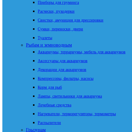
Приборы для груминга
Расчески, пуходерки
Свистки, амуниция для дрессировки
Сумки, переноски, двери
Туалеты
Рыбам и земноводным
Аквариумы, террариумы, мебель для аквариумов
Аксессуары для аквариумов
Декорации для аквариумов
Компрессоры, фильтры, насосы
Корм для рыб
Лампы, светильники для аквариума
Лечебные средства
Нагреватели, терморегуляторы, термометры
Распылители
Грызунам