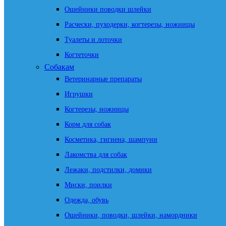
Ошейники поводки шлейки
Расчески, пуходерки, когтерезы, ножницы
Туалеты и лоточки
Когтеточки
Собакам
Ветеринарные препараты
Игрушки
Когтерезы, ножницы
Корм для собак
Косметика, гигиена, шампуни
Лакомства для собак
Лежаки, подстилки, домики
Миски, поилки
Одежда, обувь
Ошейники, поводки, шлейки, намордники