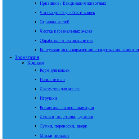
Прививки / Вакцинация животных
Чистка ушей у собак и кошек
Стрижка когтей
Чистка параанальных желез
Обработка от эктопаразитов
Консультация по кормлению и содержанию животно
Зоомагазин
Кошкам
Корм для кошек
Наполнители
Лакомство для кошек
Игрушки
Косметика гигиена шампуни
Лежаки, подстилки, домики
Сумки, переноски, двери
Миски, поилки